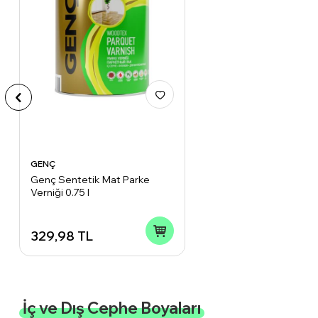
GENÇ
Genç Sentetik Mat Parke
Verniği 0.75 l
329,98
TL
İç ve Dış Cephe Boyaları