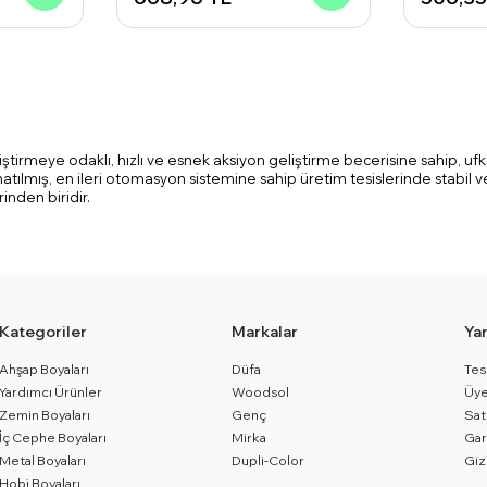
liştirmeye odaklı, hızlı ve esnek aksiyon geliştirme becerisine sahip, u
tılmış, en ileri otomasyon sistemine sahip üretim tesislerinde stabil v
inden biridir.
Kategoriler
Markalar
Ya
Ahşap Boyaları
Düfa
Tes
Yardımcı Ürünler
Woodsol
Üye
Zemin Boyaları
Genç
Sat
İç Cephe Boyaları
Mirka
Gar
Metal Boyaları
Dupli-Color
Giz
Hobi Boyaları