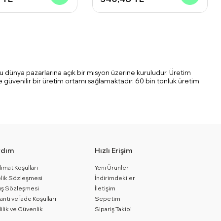
fku dünya pazarlarına açık bir misyon üzerine kuruludur. Üretim
e güvenilir bir üretim ortamı sağlamaktadır. 60 bin tonluk üretim
rdım
Hızlı Erişim
limat Koşulları
Yeni Ürünler
lik Sözleşmesi
İndirimdekiler
ış Sözleşmesi
İletişim
anti ve İade Koşulları
Sepetim
lilik ve Güvenlik
Sipariş Takibi