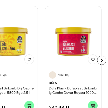
0 Ege
1060 Bej
DÜFA
sil Silikonlu Dış Cephe
Düfa Klasik Düfaplast Silikonlu
yası 5800 Ege 2.5 l
İç Cephe Duvar Boyası 1060
Bej 2.2 l
TL
340,48
TL