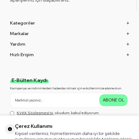
Kategoriler
Markalar
Yardım
Hızlı Erişim
E-Bülten Kaydı
Kampanya ve indirimlerden haberdar olmak için e-bültenimize abone olun.
ABONE OL
KVKK Sözleşmesi'ni
, okudum, kabul ediyorum.
Çerez Kullanımı
Kişisel verileriniz, hizmetlerimizin daha iyi bir şekilde
Bizi Takip Edin!