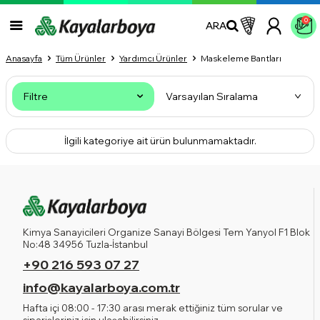
0
ARA
Anasayfa
Tüm Ürünler
Yardımcı Ürünler
Maskeleme Bantları
Filtre
İlgili kategoriye ait ürün bulunmamaktadır.
Kimya Sanayicileri Organize Sanayi Bölgesi Tem Yanyol F1 Blok
No:48 34956 Tuzla-İstanbul
+90 216 593 07 27
info@kayalarboya.com.tr
Hafta içi 08:00 - 17:30 arası merak ettiğiniz tüm sorular ve
siparişleriniz için ulaşabilirsiniz.