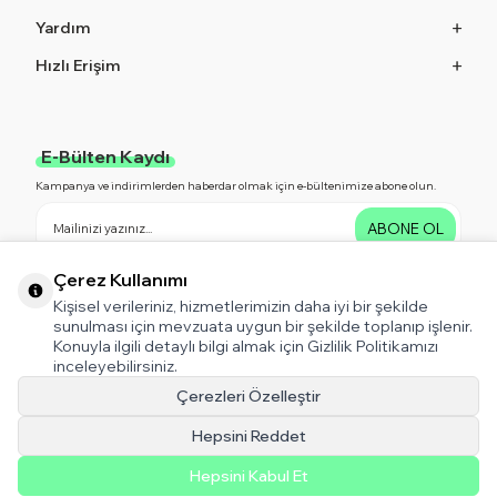
Yardım
Hızlı Erişim
E-Bülten Kaydı
Kampanya ve indirimlerden haberdar olmak için e-bültenimize abone olun.
ABONE OL
KVKK Sözleşmesi'ni
, okudum, kabul ediyorum.
Çerez Kullanımı
Kişisel verileriniz, hizmetlerimizin daha iyi bir şekilde
sunulması için mevzuata uygun bir şekilde toplanıp işlenir.
Konuyla ilgili detaylı bilgi almak için Gizlilik Politikamızı
Bizi Takip Edin!
inceleyebilirsiniz.
Kampanya ve indirimlerden haberdar olmak için bizi Takip Edin!
Çerezleri Özelleştir
Hepsini Reddet
Hepsini Kabul Et
Destek için tıklayın!