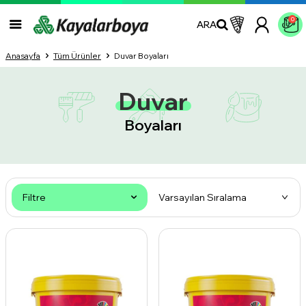
0
ARA
Anasayfa
Tüm Ürünler
Duvar Boyaları
Duvar
Boyaları
Filtre