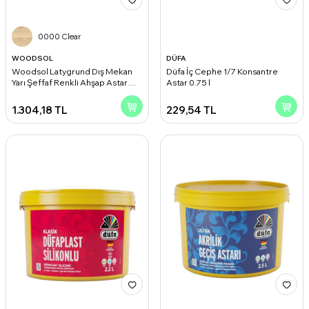
0000 Clear
WOODSOL
DÜFA
Woodsol Latygrund Dış Mekan
Düfa İç Cephe 1/7 Konsantre
Yarı Şeffaf Renkli Ahşap Astar
Astar 0.75 l
0000 Clear 2.5 l
1.304,18
TL
229,54
TL