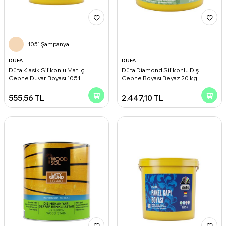
1051 Şampanya
DÜFA
DÜFA
Düfa Klasik Silikonlu Mat İç
Düfa Diamond Silikonlu Dış
Cephe Duvar Boyası 1051
Cephe Boyası Beyaz 20 kg
Şampanya 2.50 l
555,56
TL
2.447,10
TL