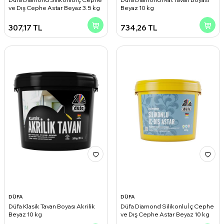
ve Dış Cephe Astar Beyaz 3.5 kg
Beyaz 10 kg
307,17
TL
734,26
TL
DÜFA
DÜFA
Düfa Klasik Tavan Boyası Akrilik
Düfa Diamond Silikonlu İç Cephe
Beyaz 10 kg
ve Dış Cephe Astar Beyaz 10 kg