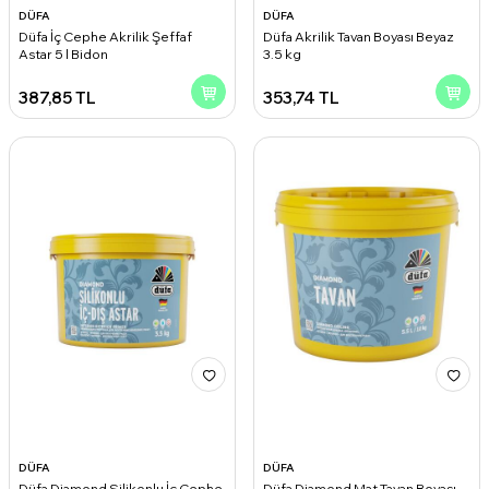
DÜFA
DÜFA
Düfa İç Cephe Akrilik Şeffaf
Düfa Akrilik Tavan Boyası Beyaz
Astar 5 l Bidon
3.5 kg
387,85
TL
353,74
TL
DÜFA
DÜFA
Düfa Diamond Silikonlu İç Cephe
Düfa Diamond Mat Tavan Boyası