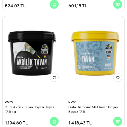
824,03
TL
601,15
TL
DÜFA
DÜFA
Düfa Akrilik Tavan Boyası Beyaz
Düfa Diamond Mat Tavan Boyası
17.5 kg
Beyaz 17.5 l
1.194,60
TL
1.418,43
TL