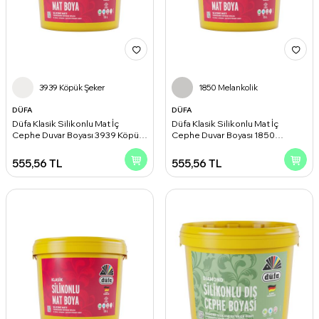
3939 Köpük Şeker
1850 Melankolik
DÜFA
DÜFA
Düfa Klasik Silikonlu Mat İç
Düfa Klasik Silikonlu Mat İç
Cephe Duvar Boyası 3939 Köpük
Cephe Duvar Boyası 1850
Şeker 2.50 l
Melankolik 2.50 l
555,56
TL
555,56
TL