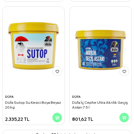
DÜFA
DÜFA
Düfa Sutop Su Kesici Boya Beyaz
Düfa İç Cephe Ultra Akrilik Geçiş
20 kg
Astarı 7.5 l
2.335,22
TL
801,62
TL