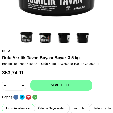
DÜFA
Düfa Akrilik Tavan Boyası Beyaz 3.5 kg
Barkod :
8697888716882
Ürün Kodu :
DW250.10.1001.PG003500-1
353,74
TL
SEPETE EKLE
Paylaş
Ürün Açıklaması
Ödeme Seçenekleri
Yorumlar
İade Koşulları