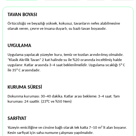
TAVAN BOYASI
Örtücülüğü ve beyazlığı yüksek, kokusuz, tavanların nefes alabilmesine
olanak veren, çevre ve insana duyarlı, su bazlı tavan boyasıdır.
UYGULAMA
Uygulama yapılacak yüzeyler kuru, temiz ve tozdan arındırılmış olmalıdır.
“Klasik Akrilik Tavan” 2 kat halinde su ile %20 oranında inceltilmiş halde
uygulanır. Katlar arasında 3–4 saat beklenilmelidir. Uygulama sıcaklığı 5° C
ile 35° C arasındadır.
KURUMA SÜRESİ
Dokunma kuruması: 30–40 dakika. Katlar arası bekleme: 3–4 saat. Tam
kuruması: 24 saattir. (23°C ve %50 Nem)
SARFİYAT
Yüzeyin emiciliğine ve cinsine bağlı olarak tek katta 7–10 m² lt alan boyanır.
Kesin sarfiyat için saha numune çalışması yapılmalıdır.