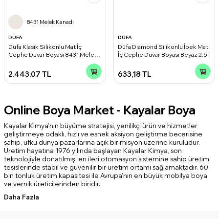
8431 Melek Kanadı
DÜFA
DÜFA
Düfa Klasik Silikonlu Mat İç
Düfa Diamond Silikonlu İpek Mat
Cephe Duvar Boyası 8431 Melek
İç Cephe Duvar Boyası Beyaz 2.5 l
Kanadı 15 l
2.443,07
TL
633,18
TL
Online Boya Market - Kayalar Boya
Kayalar Kimya’nın büyüme stratejisi, yenilikçi ürün ve hizmetler
geliştirmeye odaklı, hızlı ve esnek aksiyon geliştirme becerisine
sahip, ufku dünya pazarlarına açık bir misyon üzerine kuruludur.
Üretim hayatına 1976 yılında başlayan Kayalar Kimya, son
teknolojiyle donatılmış, en ileri otomasyon sistemine sahip üretim
tesislerinde stabil ve güvenilir bir üretim ortamı sağlamaktadır. 60
bin tonluk üretim kapasitesi ile Avrupa’nın en büyük mobilya boya
ve vernik üreticilerinden biridir.
Daha Fazla