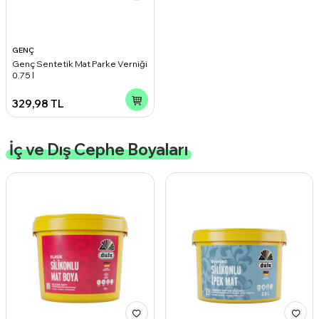
GENÇ
Genç Sentetik Mat Parke Verniği
0.75 l
329,98
TL
İç ve Dış Cephe Boyaları