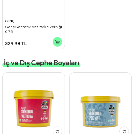
GENÇ
Genç Sentetik Mat Parke Verniği
0.75 l
329,98
TL
İç ve Dış Cephe Boyaları