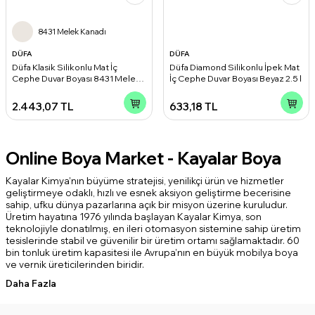
8431 Melek Kanadı
DÜFA
DÜFA
Düfa Klasik Silikonlu Mat İç
Düfa Diamond Silikonlu İpek Mat
Cephe Duvar Boyası 8431 Melek
İç Cephe Duvar Boyası Beyaz 2.5 l
Kanadı 15 l
2.443,07
TL
633,18
TL
Online Boya Market - Kayalar Boya
Kayalar Kimya’nın büyüme stratejisi, yenilikçi ürün ve hizmetler
geliştirmeye odaklı, hızlı ve esnek aksiyon geliştirme becerisine
sahip, ufku dünya pazarlarına açık bir misyon üzerine kuruludur.
Üretim hayatına 1976 yılında başlayan Kayalar Kimya, son
teknolojiyle donatılmış, en ileri otomasyon sistemine sahip üretim
tesislerinde stabil ve güvenilir bir üretim ortamı sağlamaktadır. 60
bin tonluk üretim kapasitesi ile Avrupa’nın en büyük mobilya boya
ve vernik üreticilerinden biridir.
Daha Fazla