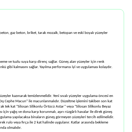
 beton, gaz beton, briket, tarak mozaik, betopan ve eski boyalı yüzeyler
 neme ve tuzlu suya karşı direnç sağlar. Güneş alan yüzeyler için renk
ünkü gibi kalmasını sağlar. Yayılma performansı iyi ve uygulaması kolaydır.
üzeyler kazınarak temizlenmelidir. Yeni sıvalı yüzeyler uygulama öncesi en
ik Dış Cephe Macun” ile macunlanmalıdır. Düzeltme işlemini takiben son kat
ak tek kat “Silosan Silikonlu Örtücü Astar” veya “Silosan Silikonlu Beyaz
için yağış ve dona karşı korunmalı, aşırı rüzgârlı havalar ile direk güneş
ygulama yapılacaksa binaların güneş görmeyen yüzeyleri tercih edilmelidir.
lerek rulo veya fırça ile 2 kat halinde uygulanır. Katlar arasında bekleme
ında olmalıdır.