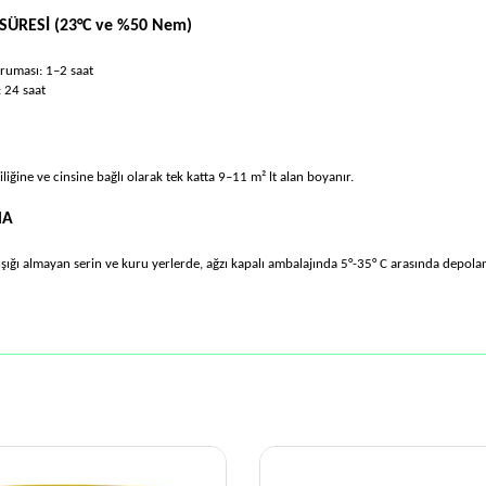
ÜRESİ (23°C ve %50 Nem)
uması: 1–2 saat
 24 saat
liğine ve cinsine bağlı olarak tek katta 9–11 m² lt alan boyanır.
MA
ışığı almayan serin ve kuru yerlerde, ağzı kapalı ambalajında 5°-35° C arasında depol