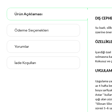
Ürün Açıklaması
DIŞ CEPH
Su bazlı, sil
Ödeme Seçenekleri
üzerine öner
ÖZELLİKLE
Yorumlar
İçerdiği özel
solmasına kar
Kokusuz ve ç
İade Koşulları
UYGULA
Uygulama yap
az 4 hafta be
boya sarfiyat
Astar” kulla
ışığı alan y
“Silosan Silo
süresi 5–6 sa