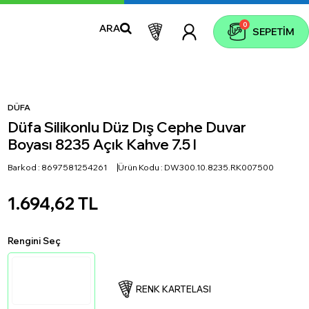
0
ARA
SEPETIM
DÜFA
Düfa Silikonlu Düz Dış Cephe Duvar
Boyası 8235 Açık Kahve 7.5 l
Barkod :
8697581254261
Ürün Kodu :
DW300.10.8235.RK007500
1.694,62
TL
Rengini Seç
RENK KARTELASI