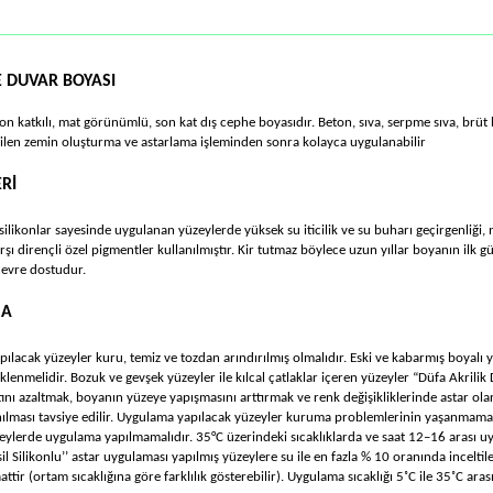
E DUVAR BOYASI
ikon katkılı, mat görünümlü, son kat dış cephe boyasıdır. Beton, sıva, serpme sıva, brüt
ilen zemin oluşturma ve astarlama işleminden sonra kolayca uygulanabilir
Rİ
 silikonlar sayesinde uygulanan yüzeylerde yüksek su iticilik ve su buharı geçirgenliği,
şı dirençli özel pigmentler kullanılmıştır. Kir tutmaz böylece uzun yıllar boyanın ilk g
evre dostudur.
MA
ılacak yüzeyler kuru, temiz ve tozdan arındırılmış olmalıdır. Eski ve kabarmış boyalı y
klenmelidir. Bozuk ve gevşek yüzeyler ile kılcal çatlaklar içeren yüzeyler “Düfa Akril
ını azaltmak, boyanın yüzeye yapışmasını arttırmak ve renk değişikliklerinde astar olar
nılması tavsiye edilir. Uygulama yapılacak yüzeyler kuruma problemlerinin yaşanmaması 
üzeylerde uygulama yapılmamalıdır. 35°C üzerindeki sıcaklıklarda ve saat 12–16 arası u
sil Silikonlu’’ astar uygulaması yapılmış yüzeylere su ile en fazla % 10 oranında incelti
attir (ortam sıcaklığına göre farklılık gösterebilir). Uygulama sıcaklığı 5˚C ile 35˚C aras