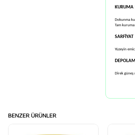
KURUMA S
Dokunma kur
Tam kuruma:
SARFİYAT
Yüzeyin emici
DEPOLA
Direk güneş 
BENZER ÜRÜNLER