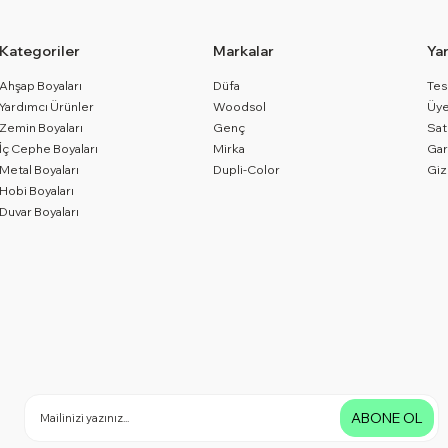
Kategoriler
Markalar
Ya
Ahşap Boyaları
Düfa
Tes
Yardımcı Ürünler
Woodsol
Üye
Zemin Boyaları
Genç
Sat
İç Cephe Boyaları
Mirka
Gar
Metal Boyaları
Dupli-Color
Giz
Hobi Boyaları
Duvar Boyaları
ABONE OL