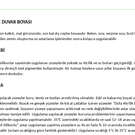
E DUVAR BOYASI
ikon katkılı, mat görünümlü, son kat dış cephe boyasıdır. Beton, sıva, serpme sıva, brüt
ilen zemin oluşturma ve astarlama işleminden sonra kolayca uygulanabilir
Rİ
 silikonlar sayesinde uygulanan yüzeylerde yüksek su iticilik ve su buharı geçirgenliği,
şı dirençli özel pigmentler kullanılmıştır. Kir tutmaz böylece uzun yıllar boyanın ilk g
evre dostudur.
MA
ılacak yüzeyler kuru, temiz ve tozdan arındırılmış olmalıdır. Eski ve kabarmış boyalı y
klenmelidir. Bozuk ve gevşek yüzeyler ile kılcal çatlaklar içeren yüzeyler “Düfa Akril
ını azaltmak, boyanın yüzeye yapışmasını arttırmak ve renk değişikliklerinde astar olar
nılması tavsiye edilir. Uygulama yapılacak yüzeyler kuruma problemlerinin yaşanmaması 
üzeylerde uygulama yapılmamalıdır. 35°C üzerindeki sıcaklıklarda ve saat 12–16 arası u
sil Silikonlu’’ astar uygulaması yapılmış yüzeylere su ile en fazla % 10 oranında incelti
attir (ortam sıcaklığına göre farklılık gösterebilir). Uygulama sıcaklığı 5˚C ile 35˚C aras