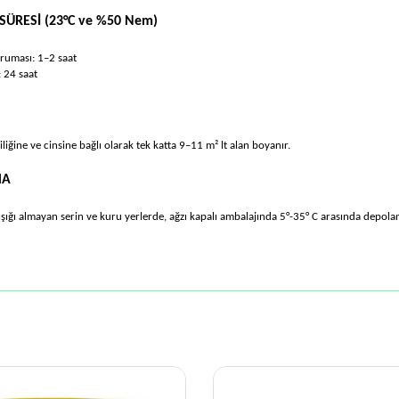
ÜRESİ (23°C ve %50 Nem)
uması: 1–2 saat
 24 saat
liğine ve cinsine bağlı olarak tek katta 9–11 m² lt alan boyanır.
MA
ışığı almayan serin ve kuru yerlerde, ağzı kapalı ambalajında 5°-35° C arasında depol