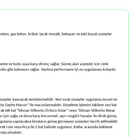
 beton, gaz beton, briket, tarak mozaik, betopan ve eski boyalı yüzeyler
 neme ve tuzlu suya karşı direnç sağlar. Güneş alan yüzeyler için renk
ünkü gibi kalmasını sağlar. Yayılma performansı iyi ve uygulaması kolaydır.
üzeyler kazınarak temizlenmelidir. Yeni sıvalı yüzeyler uygulama öncesi en
ik Dış Cephe Macun” ile macunlanmalıdır. Düzeltme işlemini takiben son kat
ak tek kat “Silosan Silikonlu Örtücü Astar” veya “Silosan Silikonlu Beyaz
için yağış ve dona karşı korunmalı, aşırı rüzgârlı havalar ile direk güneş
ygulama yapılacaksa binaların güneş görmeyen yüzeyleri tercih edilmelidir.
lerek rulo veya fırça ile 2 kat halinde uygulanır. Katlar arasında bekleme
ında olmalıdır.