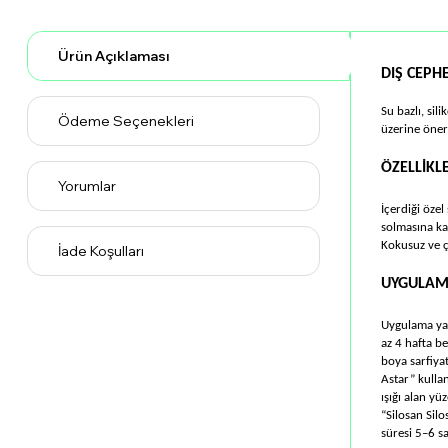
Ürün Açıklaması
DIŞ CEPH
Su bazlı, sil
Ödeme Seçenekleri
üzerine öner
ÖZELLİKLE
Yorumlar
İçerdiği özel
solmasına kar
Kokusuz ve ç
İade Koşulları
UYGULA
Uygulama yap
az 4 hafta be
boya sarfiyat
Astar” kulla
ışığı alan y
“Silosan Silo
süresi 5–6 sa