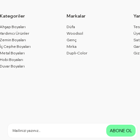
Kategoriler
Markalar
Ya
Ahşap Boyaları
Düfa
Tes
Yardımcı Ürünler
Woodsol
Üye
Zemin Boyaları
Genç
Sat
İç Cephe Boyaları
Mirka
Gar
Metal Boyaları
Dupli-Color
Giz
Hobi Boyaları
Duvar Boyaları
ABONE OL