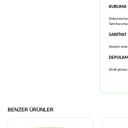
KURUMA S
Dokunma kur
Tam kuruma:
SARFİYAT
Yüzeyin emici
DEPOLA
Direk güneş 
BENZER ÜRÜNLER