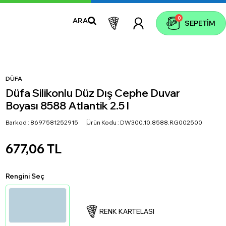
0
ARA
SEPETIM
DÜFA
Düfa Silikonlu Düz Dış Cephe Duvar
Boyası 8588 Atlantik 2.5 l
Barkod :
8697581252915
Ürün Kodu :
DW300.10.8588.RG002500
677,06
TL
Rengini Seç
RENK KARTELASI