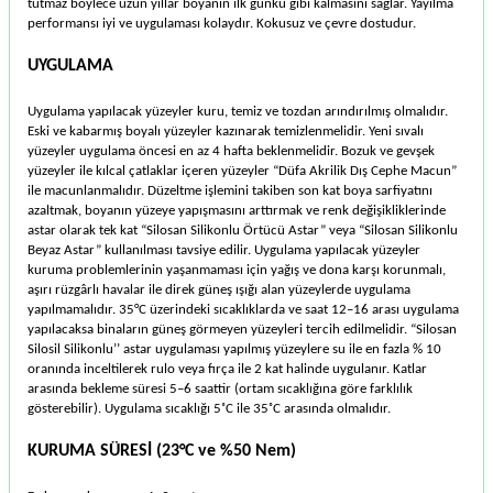
tutmaz böylece uzun yıllar boyanın ilk günkü gibi kalmasını sağlar. Yayılma
performansı iyi ve uygulaması kolaydır. Kokusuz ve çevre dostudur.
UYGULAMA
Uygulama yapılacak yüzeyler kuru, temiz ve tozdan arındırılmış olmalıdır.
Eski ve kabarmış boyalı yüzeyler kazınarak temizlenmelidir. Yeni sıvalı
yüzeyler uygulama öncesi en az 4 hafta beklenmelidir. Bozuk ve gevşek
yüzeyler ile kılcal çatlaklar içeren yüzeyler “Düfa Akrilik Dış Cephe Macun”
ile macunlanmalıdır. Düzeltme işlemini takiben son kat boya sarfiyatını
azaltmak, boyanın yüzeye yapışmasını arttırmak ve renk değişikliklerinde
astar olarak tek kat “Silosan Silikonlu Örtücü Astar” veya “Silosan Silikonlu
Beyaz Astar” kullanılması tavsiye edilir. Uygulama yapılacak yüzeyler
kuruma problemlerinin yaşanmaması için yağış ve dona karşı korunmalı,
aşırı rüzgârlı havalar ile direk güneş ışığı alan yüzeylerde uygulama
yapılmamalıdır. 35°C üzerindeki sıcaklıklarda ve saat 12–16 arası uygulama
yapılacaksa binaların güneş görmeyen yüzeyleri tercih edilmelidir. “Silosan
Silosil Silikonlu’’ astar uygulaması yapılmış yüzeylere su ile en fazla % 10
oranında inceltilerek rulo veya fırça ile 2 kat halinde uygulanır. Katlar
arasında bekleme süresi 5–6 saattir (ortam sıcaklığına göre farklılık
gösterebilir). Uygulama sıcaklığı 5˚C ile 35˚C arasında olmalıdır.
KURUMA SÜRESİ (23°C ve %50 Nem)