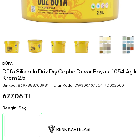
DÜFA
Düfa Silikonlu Düz Dış Cephe Duvar Boyası 1054 Açık
Krem 2.5 l
Barkod :
8697888703981
Ürün Kodu :
DW300.10.1054.RG002500
677,06
TL
Rengini Seç
RENK KARTELASI