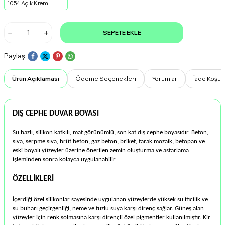
1054 Açık Krem
SEPETE EKLE
Paylaş
Ürün Açıklaması
Ödeme Seçenekleri
Yorumlar
İade Koşull
DIŞ CEPHE DUVAR BOYASI
Su bazlı, silikon katkılı, mat görünümlü, son kat dış cephe boyasıdır. Beton,
sıva, serpme sıva, brüt beton, gaz beton, briket, tarak mozaik, betopan ve
eski boyalı yüzeyler üzerine önerilen zemin oluşturma ve astarlama
işleminden sonra kolayca uygulanabilir
ÖZELLİKLERİ
İçerdiği özel silikonlar sayesinde uygulanan yüzeylerde yüksek su iticilik ve
su buharı geçirgenliği, neme ve tuzlu suya karşı direnç sağlar. Güneş alan
yüzeyler için renk solmasına karşı dirençli özel pigmentler kullanılmıştır. Kir