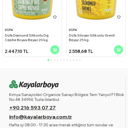
DÜFA
DÜFA
Düfa Diamond Silikonlu Dış
Düfa Silosan Silikonlu Grenli
Cephe Boyası Beyaz 20 kg
Beyaz 25 kg
2.447,10
TL
2.558,68
TL
Kimya Sanayicileri Organize Sanayi Bölgesi Tem Yanyol F1 Blok
No:48 34956 Tuzla-İstanbul
+90 216 593 07 27
info@kayalarboya.com.tr
Hafta içi 08:00 - 17:30 arası merak ettiğiniz tüm sorular ve