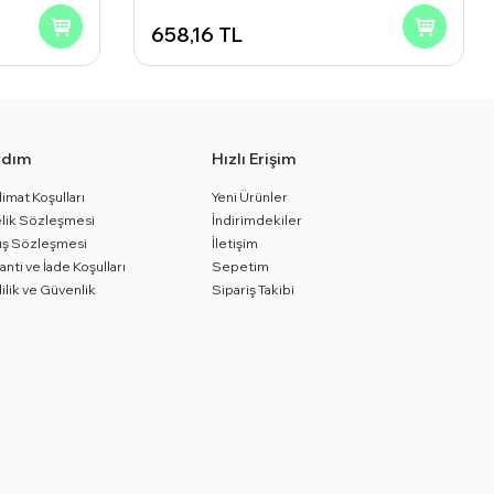
658,16
TL
rdım
Hızlı Erişim
limat Koşulları
Yeni Ürünler
lik Sözleşmesi
İndirimdekiler
ış Sözleşmesi
İletişim
anti ve İade Koşulları
Sepetim
lilik ve Güvenlik
Sipariş Takibi