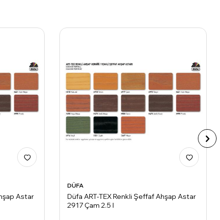
DÜFA
Ahşap Astar
Düfa ART-TEX Renkli Şeffaf Ahşap Astar
2917 Çam 2.5 l