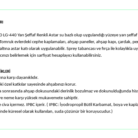
RI
G-440 Yarı Şeffaf Renkli Astar su bazlı olup uygulandığı yüzeye yarı şeffaf
Tomruk evlerdeki cephe kaplamaları, ahşap paneller, ahşap kapı, çardak, perg
altına astar katı olarak uygulanabilir
.
Sprey tabancası ve fırça ile kolaylıkla u
ınızı belirlemek için sarfiyat hesaplayıcı kullanabilirsiniz.
İKLERİ
ına karşı dayanıklıdır.
ki özel katkılar sayesinde ahşabınızı korur.
 sonrasında ahşap dokusundaki derinlik bozulmaz ve dokunulduğunda hisse
ve neme karşı yüksek mukavemete sahiptir.
ve civa içermez. IPBC içerir. ( IPBC: İyodropropil Bütil Karbamat, boya ve k
inde küresel olarak kullanılan, suda çözünür bir koruyucudur.)