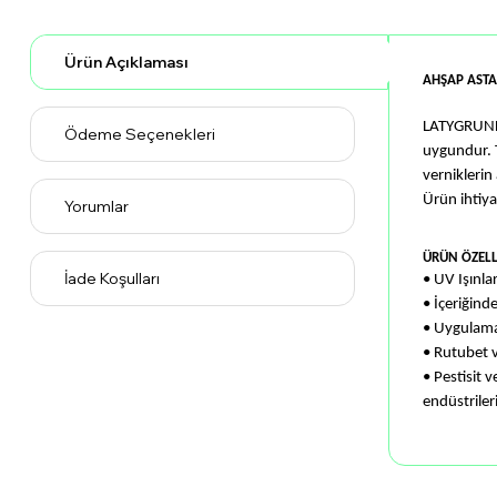
Ürün Açıklaması
AHŞAP ASTA
LATYGRUND L
Ödeme Seçenekleri
uygundur.
verniklerin 
Ürün ihtiyac
Yorumlar
ÜRÜN ÖZELL
İade Koşulları
• UV Işınlar
• İçeriğinde
• Uygulama
• Rutubet 
• Pestisit 
endüstriler