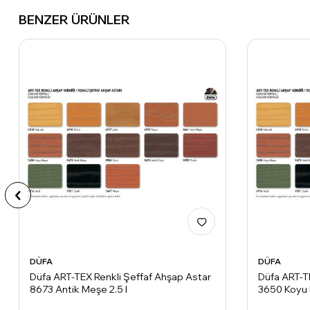
BENZER ÜRÜNLER
DÜFA
DÜFA
Düfa ART-TEX Renkli Şeffaf Ahşap Astar
Düfa ART-T
8673 Antik Meşe 2.5 l
3650 Koyu 