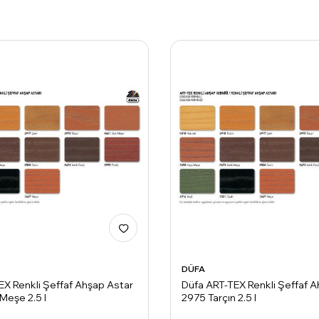
DÜFA
EX Renkli Şeffaf Ahşap Astar
Düfa ART-TEX Renkli Şeffaf 
Meşe 2.5 l
2975 Tarçın 2.5 l