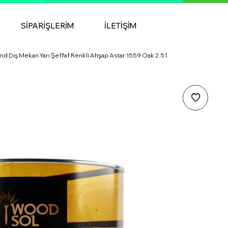
SIPARIŞLERIM
İLETIŞIM
d Dış Mekan Yarı Şeffaf Renkli Ahşap Astar 1559 Oak 2.5 l