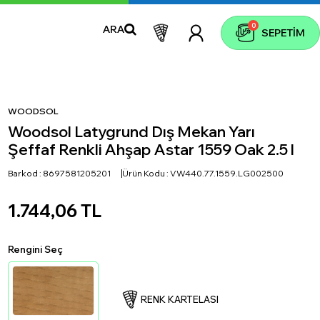
0
ARA
SEPETIM
WOODSOL
Woodsol Latygrund Dış Mekan Yarı
Şeffaf Renkli Ahşap Astar 1559 Oak 2.5 l
Barkod :
8697581205201
Ürün Kodu :
VW440.77.1559.LG002500
1.744,06
TL
Rengini Seç
RENK KARTELASI