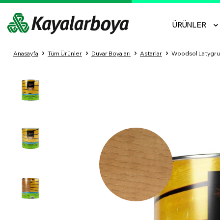
ÜRÜNLER
Anasayfa
Tüm Ürünler
Duvar Boyaları
Astarlar
Woodsol Latygrun