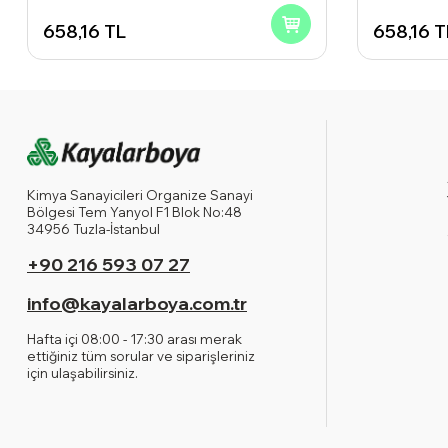
658,16
TL
658,16
T
Kimya Sanayicileri Organize Sanayi
Bölgesi Tem Yanyol F1 Blok No:48
34956 Tuzla-İstanbul
+90 216 593 07 27
info@kayalarboya.com.tr
Hafta içi 08:00 - 17:30 arası merak
ettiğiniz tüm sorular ve siparişleriniz
için ulaşabilirsiniz.