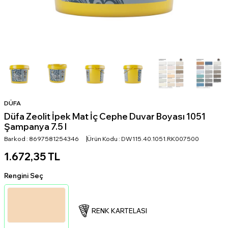
DÜFA
Düfa Zeolit İpek Mat İç Cephe Duvar Boyası 1051
Şampanya 7.5 l
Barkod :
8697581254346
Ürün Kodu :
DW115.40.1051.RK007500
1.672,35
TL
Rengini Seç
RENK KARTELASI