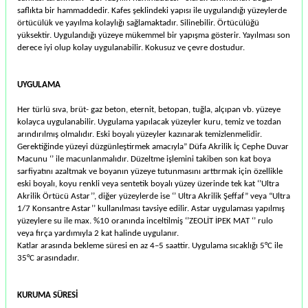
saﬂıkta bir hammaddedir. Kafes şeklindeki yapısı ile uygulandığı yüzeylerde
örtücülük ve yayılma kolaylığı sağlamaktadır. Silinebilir. Örtücülüğü
yüksektir. Uygulandığı yüzeye mükemmel bir yapışma gösterir. Yayılması son
derece iyi olup kolay uygulanabilir. Kokusuz ve çevre dostudur.
UYGULAMA
Her türlü sıva, brüt- gaz beton, eternit, betopan, tuğla, alçıpan vb. yüzeye
kolayca uygulanabilir. Uygulama yapılacak yüzeyler kuru, temiz ve tozdan
arındırılmış olmalıdır. Eski boyalı yüzeyler kazınarak temizlenmelidir.
Gerektiğinde yüzeyi düzgünleştirmek amacıyla” Düfa Akrilik İç Cephe Duvar
Macunu ‘’ ile macunlanmalıdır. Düzeltme işlemini takiben son kat boya
sarfiyatını azaltmak ve boyanın yüzeye tutunmasını arttırmak için özellikle
eski boyalı, koyu renkli veya sentetik boyalı yüzey üzerinde tek kat ‘’Ultra
Akrilik Örtücü Astar’’, diğer yüzeylerde ise ‘’ Ultra Akrilik Şeﬀaf” veya “Ultra
1/7 Konsantre Astar’’ kullanılması tavsiye edilir. Astar uygulaması yapılmış
yüzeylere su ile max. %10 oranında inceltilmiş ‘’ZEOLİT İPEK MAT ‘’ rulo
veya fırça yardımıyla 2 kat halinde uygulanır.
Katlar arasında bekleme süresi en az 4–5 saattir. Uygulama sıcaklığı 5°C ile
35°C arasındadır.
KURUMA SÜRESİ