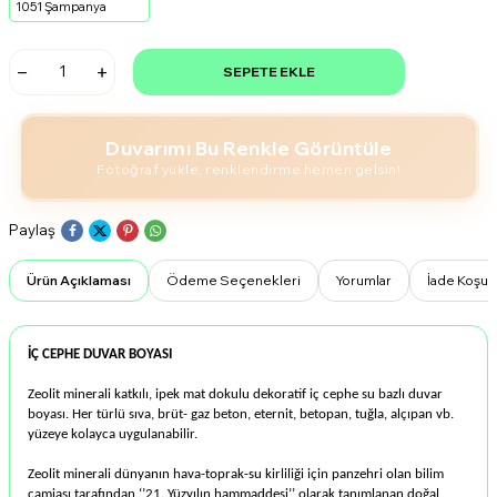
1051 Şampanya
SEPETE EKLE
Duvarımı Bu Renkle Görüntüle
Fotoğraf yükle, renklendirme hemen gelsin!
Paylaş
Ürün Açıklaması
Ödeme Seçenekleri
Yorumlar
İade Koşull
İÇ CEPHE DUVAR BOYASI
Zeolit minerali katkılı, ipek mat dokulu dekoratif iç cephe su bazlı duvar
boyası. Her türlü sıva, brüt- gaz beton, eternit, betopan, tuğla, alçıpan vb.
yüzeye kolayca uygulanabilir.
Zeolit minerali dünyanın hava-toprak-su kirliliği için panzehri olan bilim
camiası tarafından ‘’21. Yüzyılın hammaddesi’’ olarak tanımlanan doğal