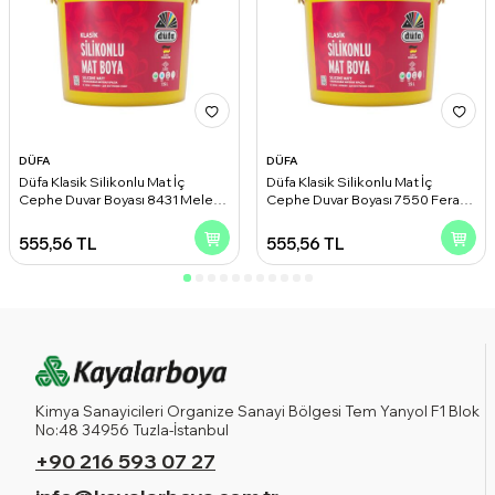
DÜFA
DÜFA
Düfa Klasik Silikonlu Mat İç
Düfa Klasik Silikonlu Mat İç
Cephe Duvar Boyası 8431 Melek
Cephe Duvar Boyası 7550 Ferah
Kanadı 2.50 l
Gri 2.50 l
555,56
TL
555,56
TL
Kimya Sanayicileri Organize Sanayi Bölgesi Tem Yanyol F1 Blok
No:48 34956 Tuzla-İstanbul
+90 216 593 07 27