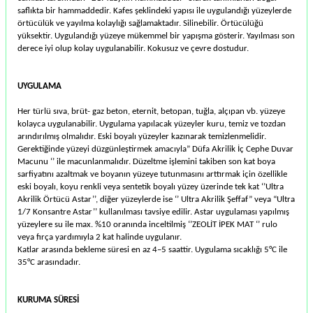
saﬂıkta bir hammaddedir. Kafes şeklindeki yapısı ile uygulandığı yüzeylerde
örtücülük ve yayılma kolaylığı sağlamaktadır. Silinebilir. Örtücülüğü
yüksektir. Uygulandığı yüzeye mükemmel bir yapışma gösterir. Yayılması son
derece iyi olup kolay uygulanabilir. Kokusuz ve çevre dostudur.
UYGULAMA
Her türlü sıva, brüt- gaz beton, eternit, betopan, tuğla, alçıpan vb. yüzeye
kolayca uygulanabilir. Uygulama yapılacak yüzeyler kuru, temiz ve tozdan
arındırılmış olmalıdır. Eski boyalı yüzeyler kazınarak temizlenmelidir.
Gerektiğinde yüzeyi düzgünleştirmek amacıyla” Düfa Akrilik İç Cephe Duvar
Macunu ‘’ ile macunlanmalıdır. Düzeltme işlemini takiben son kat boya
sarfiyatını azaltmak ve boyanın yüzeye tutunmasını arttırmak için özellikle
eski boyalı, koyu renkli veya sentetik boyalı yüzey üzerinde tek kat ‘’Ultra
Akrilik Örtücü Astar’’, diğer yüzeylerde ise ‘’ Ultra Akrilik Şeﬀaf” veya “Ultra
1/7 Konsantre Astar’’ kullanılması tavsiye edilir. Astar uygulaması yapılmış
yüzeylere su ile max. %10 oranında inceltilmiş ‘’ZEOLİT İPEK MAT ‘’ rulo
veya fırça yardımıyla 2 kat halinde uygulanır.
Katlar arasında bekleme süresi en az 4–5 saattir. Uygulama sıcaklığı 5°C ile
35°C arasındadır.
KURUMA SÜRESİ