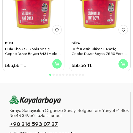
DÜFA
DÜFA
Düfa Klasik Silikonlu Mat İç
Düfa Klasik Silikonlu Mat İç
Cephe Duvar Boyası 8431 Melek
Cephe Duvar Boyası 7550 Ferah
Kanadı 2.50 l
Gri 2.50 l
555,56
TL
555,56
TL
Kimya Sanayicileri Organize Sanayi Bölgesi Tem Yanyol F1 Blok
No:48 34956 Tuzla-İstanbul
+90 216 593 07 27