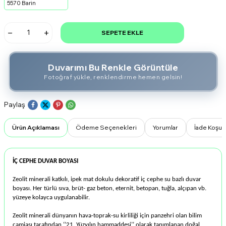
5570 Barin
SEPETE EKLE
Duvarımı Bu Renkle Görüntüle
Fotoğraf yükle, renklendirme hemen gelsin!
Paylaş
Ürün Açıklaması
Ödeme Seçenekleri
Yorumlar
İade Koşull
İÇ CEPHE DUVAR BOYASI
Zeolit minerali katkılı, ipek mat dokulu dekoratif iç cephe su bazlı duvar
boyası. Her türlü sıva, brüt- gaz beton, eternit, betopan, tuğla, alçıpan vb.
yüzeye kolayca uygulanabilir.
Zeolit minerali dünyanın hava-toprak-su kirliliği için panzehri olan bilim
camiası tarafından ‘’21. Yüzyılın hammaddesi’’ olarak tanımlanan doğal