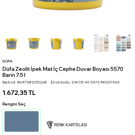
DÜFA
Düfa Zeolit İpek Mat İç Cephe Duvar Boyası 5570
Barin 7.5 l
Barkod :
8697581255268
Ürün Kodu :
DW115.40.5570.RK007500
1.672,35
TL
Rengini Seç
RENK KARTELASI