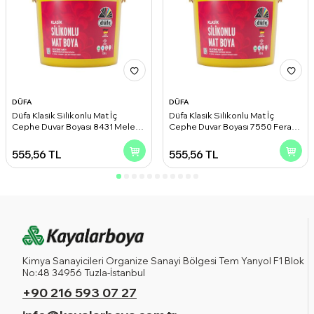
DÜFA
DÜFA
Düfa Klasik Silikonlu Mat İç
Düfa Klasik Silikonlu Mat İç
Cephe Duvar Boyası 8431 Melek
Cephe Duvar Boyası 7550 Ferah
Kanadı 2.50 l
Gri 2.50 l
555,56
TL
555,56
TL
Kimya Sanayicileri Organize Sanayi Bölgesi Tem Yanyol F1 Blok
No:48 34956 Tuzla-İstanbul
+90 216 593 07 27