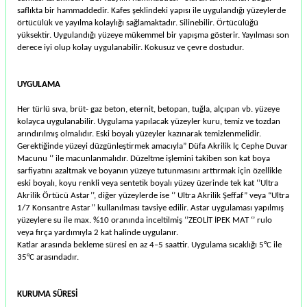
saﬂıkta bir hammaddedir. Kafes şeklindeki yapısı ile uygulandığı yüzeylerde
örtücülük ve yayılma kolaylığı sağlamaktadır. Silinebilir. Örtücülüğü
yüksektir. Uygulandığı yüzeye mükemmel bir yapışma gösterir. Yayılması son
derece iyi olup kolay uygulanabilir. Kokusuz ve çevre dostudur.
UYGULAMA
Her türlü sıva, brüt- gaz beton, eternit, betopan, tuğla, alçıpan vb. yüzeye
kolayca uygulanabilir. Uygulama yapılacak yüzeyler kuru, temiz ve tozdan
arındırılmış olmalıdır. Eski boyalı yüzeyler kazınarak temizlenmelidir.
Gerektiğinde yüzeyi düzgünleştirmek amacıyla” Düfa Akrilik İç Cephe Duvar
Macunu ‘’ ile macunlanmalıdır. Düzeltme işlemini takiben son kat boya
sarfiyatını azaltmak ve boyanın yüzeye tutunmasını arttırmak için özellikle
eski boyalı, koyu renkli veya sentetik boyalı yüzey üzerinde tek kat ‘’Ultra
Akrilik Örtücü Astar’’, diğer yüzeylerde ise ‘’ Ultra Akrilik Şeﬀaf” veya “Ultra
1/7 Konsantre Astar’’ kullanılması tavsiye edilir. Astar uygulaması yapılmış
yüzeylere su ile max. %10 oranında inceltilmiş ‘’ZEOLİT İPEK MAT ‘’ rulo
veya fırça yardımıyla 2 kat halinde uygulanır.
Katlar arasında bekleme süresi en az 4–5 saattir. Uygulama sıcaklığı 5°C ile
35°C arasındadır.
KURUMA SÜRESİ