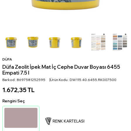
DÜFA
Düfa Zeolit İpek Mat İç Cephe Duvar Boyası 6455
Empati 7.5 l
Barkod :
8697581252595
Ürün Kodu :
DW115.40.6455.RK007500
1.672,35
TL
Rengini Seç
RENK KARTELASI