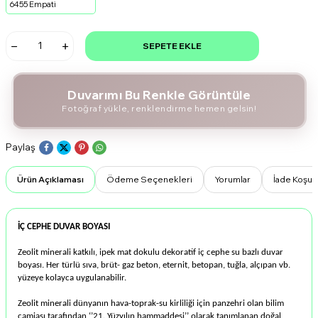
6455 Empati
SEPETE EKLE
Duvarımı Bu Renkle Görüntüle
Fotoğraf yükle, renklendirme hemen gelsin!
Paylaş
Ürün Açıklaması
Ödeme Seçenekleri
Yorumlar
İade Koşull
İÇ CEPHE DUVAR BOYASI
Zeolit minerali katkılı, ipek mat dokulu dekoratif iç cephe su bazlı duvar
boyası. Her türlü sıva, brüt- gaz beton, eternit, betopan, tuğla, alçıpan vb.
yüzeye kolayca uygulanabilir.
Zeolit minerali dünyanın hava-toprak-su kirliliği için panzehri olan bilim
camiası tarafından ‘’21. Yüzyılın hammaddesi’’ olarak tanımlanan doğal