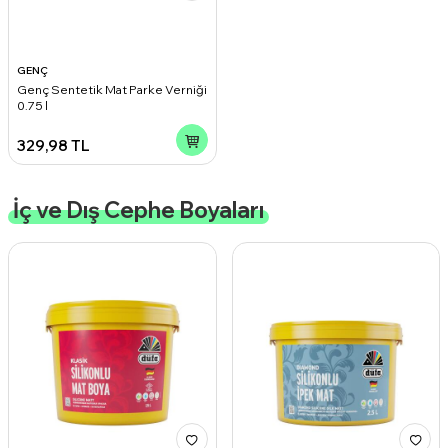
GENÇ
Genç Sentetik Mat Parke Verniği
0.75 l
329,98
TL
İç ve Dış Cephe Boyaları