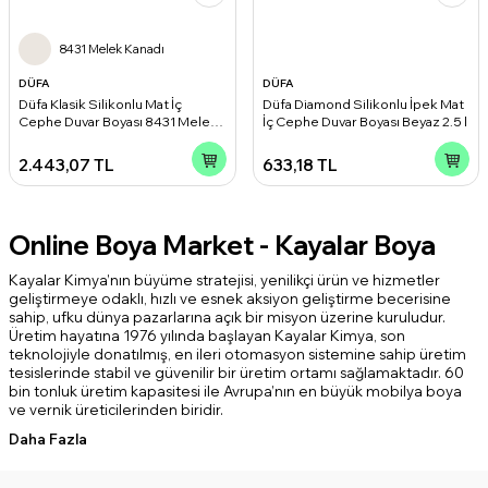
8431 Melek Kanadı
DÜFA
DÜFA
Düfa Klasik Silikonlu Mat İç
Düfa Diamond Silikonlu İpek Mat
Cephe Duvar Boyası 8431 Melek
İç Cephe Duvar Boyası Beyaz 2.5 l
Kanadı 15 l
2.443,07
TL
633,18
TL
Online Boya Market - Kayalar Boya
Kayalar Kimya’nın büyüme stratejisi, yenilikçi ürün ve hizmetler
geliştirmeye odaklı, hızlı ve esnek aksiyon geliştirme becerisine
sahip, ufku dünya pazarlarına açık bir misyon üzerine kuruludur.
Üretim hayatına 1976 yılında başlayan Kayalar Kimya, son
teknolojiyle donatılmış, en ileri otomasyon sistemine sahip üretim
tesislerinde stabil ve güvenilir bir üretim ortamı sağlamaktadır. 60
bin tonluk üretim kapasitesi ile Avrupa’nın en büyük mobilya boya
ve vernik üreticilerinden biridir.
Daha Fazla