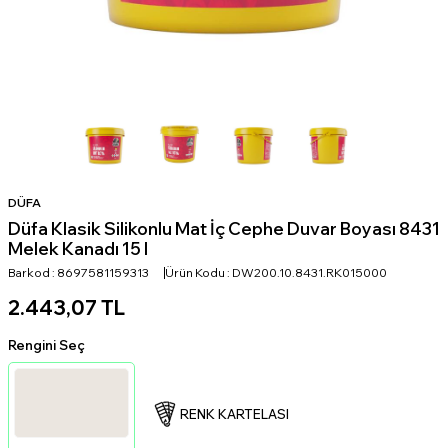
DÜFA
Düfa Klasik Silikonlu Mat İç Cephe Duvar Boyası 8431
Melek Kanadı 15 l
Barkod :
8697581159313
Ürün Kodu :
DW200.10.8431.RK015000
2.443,07
TL
Rengini Seç
RENK KARTELASI