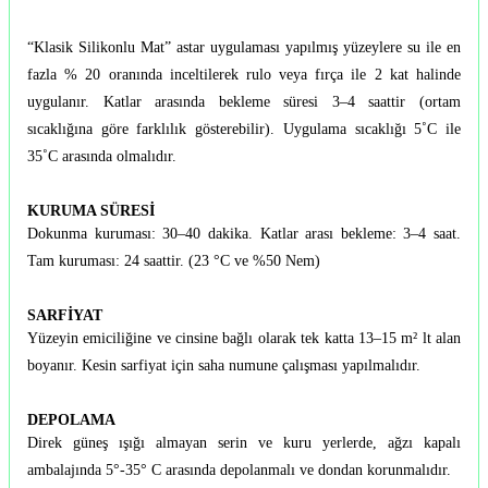
“Klasik Silikonlu Mat” astar uygulaması yapılmış yüzeylere su ile en
fazla % 20 oranında inceltilerek rulo veya fırça ile 2 kat halinde
uygulanır. Katlar arasında bekleme süresi 3–4 saattir (ortam
sıcaklığına göre farklılık gösterebilir). Uygulama sıcaklığı 5˚C ile
35˚C arasında olmalıdır.
KURUMA SÜRESİ
Dokunma kuruması: 30–40 dakika. Katlar arası bekleme: 3–4 saat.
Tam kuruması: 24 saattir. (23 °C ve %50 Nem)
SARFİYAT
Yüzeyin emiciliğine ve cinsine bağlı olarak tek katta 13–15 m² lt alan
boyanır. Kesin sarfiyat için saha numune çalışması yapılmalıdır.
DEPOLAMA
Direk güneş ışığı almayan serin ve kuru yerlerde, ağzı kapalı
ambalajında 5°-35° C arasında depolanmalı ve dondan korunmalıdır.