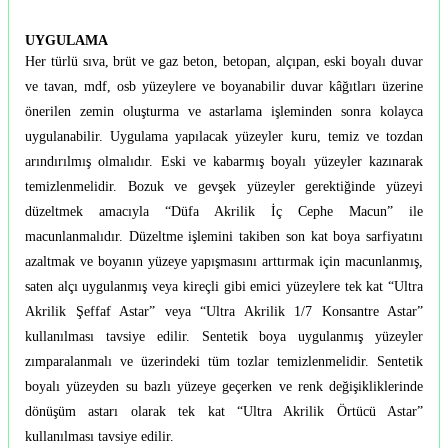
UYGULAMA
Her türlü sıva, brüt ve gaz beton, betopan, alçıpan, eski boyalı duvar
ve tavan, mdf, osb yüzeylere ve boyanabilir duvar kâğıtları üzerine
önerilen zemin oluşturma ve astarlama işleminden sonra kolayca
uygulanabilir. Uygulama yapılacak yüzeyler kuru, temiz ve tozdan
arındırılmış olmalıdır. Eski ve kabarmış boyalı yüzeyler kazınarak
temizlenmelidir. Bozuk ve gevşek yüzeyler gerektiğinde yüzeyi
düzeltmek amacıyla “Düfa Akrilik İç Cephe Macun” ile
macunlanmalıdır. Düzeltme işlemini takiben son kat boya sarfiyatını
azaltmak ve boyanın yüzeye yapışmasını arttırmak için macunlanmış,
saten alçı uygulanmış veya kireçli gibi emici yüzeylere tek kat “Ultra
Akrilik Şeffaf Astar” veya “Ultra Akrilik 1/7 Konsantre Astar”
kullanılması tavsiye edilir. Sentetik boya uygulanmış yüzeyler
zımparalanmalı ve üzerindeki tüm tozlar temizlenmelidir. Sentetik
boyalı yüzeyden su bazlı yüzeye geçerken ve renk değişikliklerinde
dönüşüm astarı olarak tek kat “Ultra Akrilik Örtücü Astar”
kullanılması tavsiye edilir.