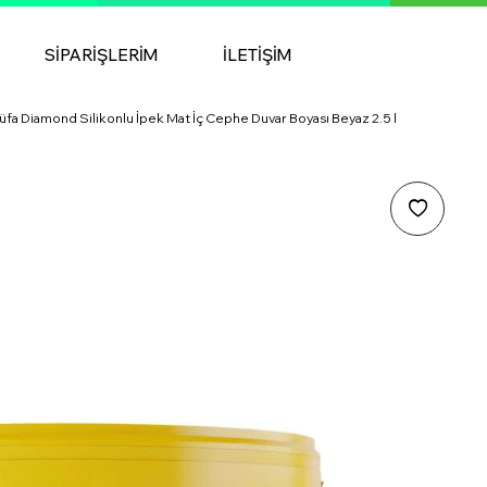
SIPARIŞLERIM
İLETIŞIM
üfa Diamond Silikonlu İpek Mat İç Cephe Duvar Boyası Beyaz 2.5 l