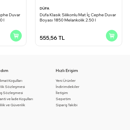
DÜFA
Cephe Duvar
Düfa Klasik Silikonlu Mat İç Cephe Duvar
0 l
Boyası 1850 Melankolik 2.50 l
555,56
TL
rdım
Hızlı Erişim
limat Koşulları
Yeni Ürünler
lik Sözleşmesi
İndirimdekiler
ış Sözleşmesi
İletişim
anti ve İade Koşulları
Sepetim
lilik ve Güvenlik
Sipariş Takibi