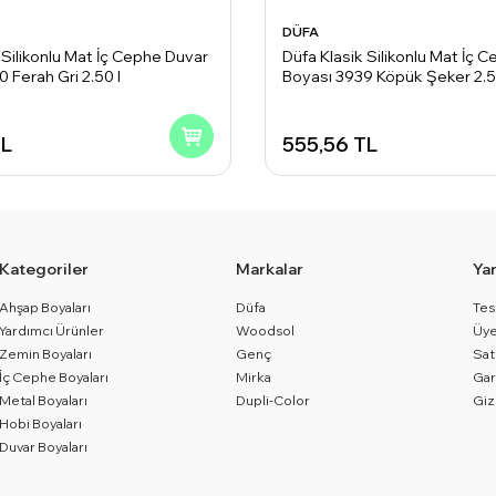
DÜFA
 Silikonlu Mat İç Cephe Duvar
Düfa Klasik Silikonlu Mat İç 
 Ferah Gri 2.50 l
Boyası 3939 Köpük Şeker 2.5
L
555,56
TL
Kategoriler
Markalar
Ya
Ahşap Boyaları
Düfa
Tes
Yardımcı Ürünler
Woodsol
Üye
Zemin Boyaları
Genç
Sat
İç Cephe Boyaları
Mirka
Gar
Metal Boyaları
Dupli-Color
Giz
Hobi Boyaları
Duvar Boyaları