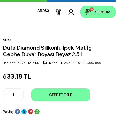
0
ARA
SEPETIM
DÜFA
Düfa Diamond Silikonlu İpek Mat İç
Cephe Duvar Boyası Beyaz 2.5 l
Barkod :
8697581236137
Ürün Kodu :
DW242.10.1001.RG002500
633,18
TL
SEPETE EKLE
Paylaş