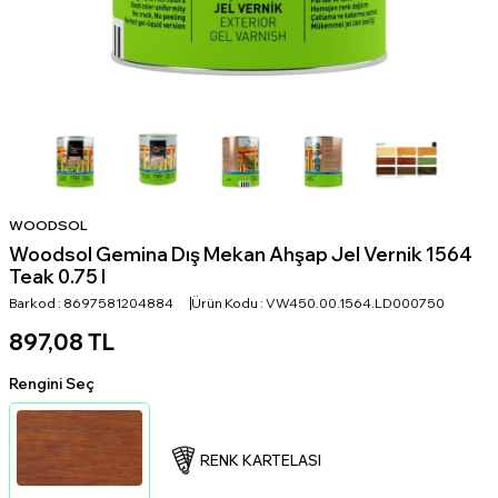
WOODSOL
Woodsol Gemina Dış Mekan Ahşap Jel Vernik 1564
Teak 0.75 l
Barkod :
8697581204884
Ürün Kodu :
VW450.00.1564.LD000750
897,08
TL
Rengini Seç
RENK KARTELASI