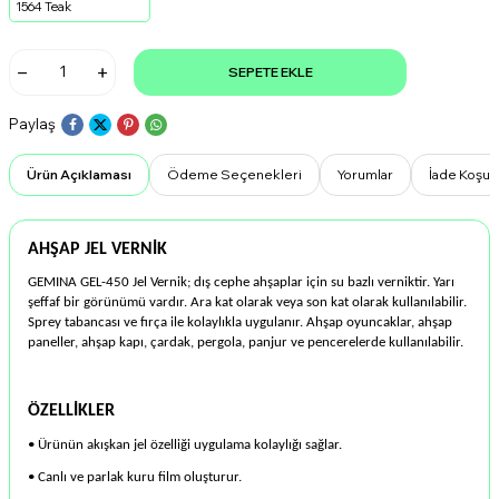
1564 Teak
SEPETE EKLE
Paylaş
Ürün Açıklaması
Ödeme Seçenekleri
Yorumlar
İade Koşull
AHŞAP JEL VERNİK
GEMINA GEL-450 Jel Vernik; dış cephe ahşaplar için su bazlı verniktir. Yarı
şeffaf bir görünümü vardır. Ara kat olarak veya son kat olarak kullanılabilir.
Sprey tabancası ve fırça ile kolaylıkla uygulanır.
Ahşap oyuncaklar, ahşap
paneller, ahşap kapı, çardak, pergola, panjur ve pencerelerde kullanılabilir.
ÖZELLİKLER
• Ürünün akışkan jel özelliği uygulama kolaylığı sağlar.
• Canlı ve parlak kuru film oluşturur.