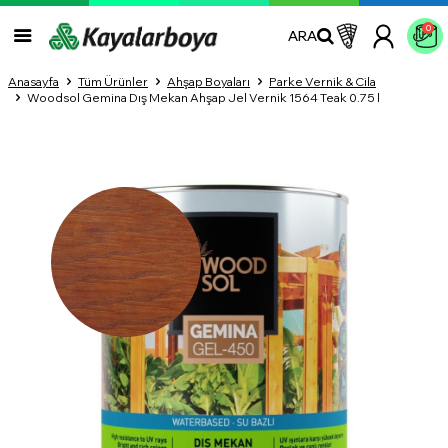
0
ARA
Anasayfa
Tüm Ürünler
Ahşap Boyaları
Parke Vernik & Cila
Woodsol Gemina Dış Mekan Ahşap Jel Vernik 1564 Teak 0.75 l