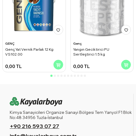
GENÇ
Genç
Genç Yat Vernik Parlak 12 Kg
Yangın Geciktirici PU
VS102.00
Sertleştirici 1.5 kg
0,00
TL
0,00
TL
Kimya Sanayicileri Organize Sanayi Bölgesi Tem Yanyol F1 Blok
No:48 34956 Tuzla-İstanbul
+90 216 593 07 27
info@kayalarboya.com.tr