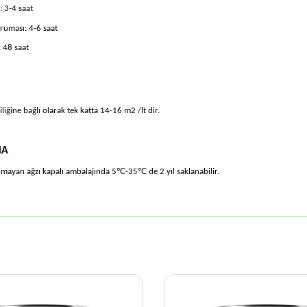
 3-4 saat
uması: 4-6 saat
 48 saat
liğine bağlı olarak tek katta 14-16 m2 /lt dir.
MA
℃
℃
almayan ağzı kapalı ambalajında 5
-35
de 2 y
ı
l saklanabilir.