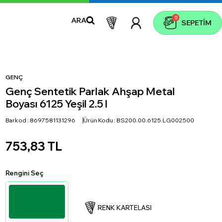
0
ARA
SEPETIM
GENÇ
Genç Sentetik Parlak Ahşap Metal
Boyası 6125 Yeşil 2.5 l
Barkod :
8697581131296
Ürün Kodu :
BS200.00.6125.LG002500
753,83
TL
Rengini Seç
RENK KARTELASI