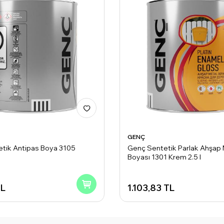
GENÇ
tik Antipas Boya 3105
Genç Sentetik Parlak Ahşap 
Boyası 1301 Krem 2.5 l
L
1.103,83
TL