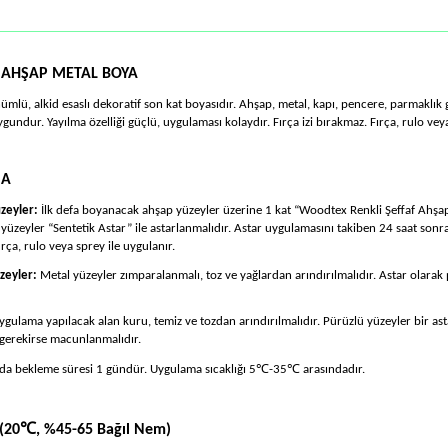
 AHŞAP METAL BOYA
mlü, alkid esaslı dekoratif son kat boyasıdır. Ahşap, metal, kapı, pencere, parmaklık 
gundur. Yayılma özelliği güçlü, uygulaması kolaydır. Fırça izi bırakmaz. Fırça, rulo vey
MA
zeyler:
İlk defa boyanacak ahşap yüzeyler üzerine 1 kat “Woodtex Renkli Şeffaf Ahşap A
üzeyler “Sentetik Astar” ile astarlanmalıdır. Astar uygulamasını takiben 24 saat sonra
ırça, rulo veya sprey ile uygulanır.
zeyler:
Metal yüzeyler zımparalanmalı, toz ve yağlardan arındırılmalıdır. Astar olarak
ygulama yapılacak alan kuru, temiz ve tozdan arındırılmalıdır. Pürüzlü yüzeyler bir ast
, gerekirse macunlanmalıdır.
℃
℃
nda bekleme süresi 1 gündür. Uygulama sıcaklığı 5
-35
aras
ı
ndad
ı
r.
℃
(20
, %45-65 Ba
ğı
l Nem)