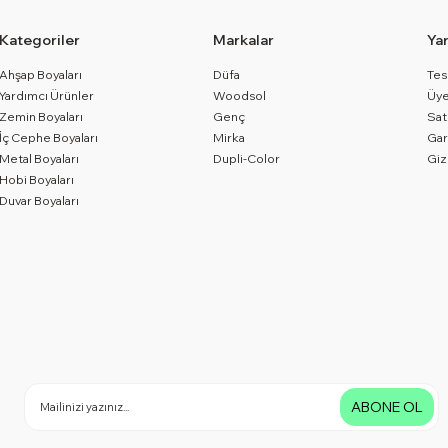
Kategoriler
Markalar
Ya
Ahşap Boyaları
Düfa
Tes
Yardımcı Ürünler
Woodsol
Üye
Zemin Boyaları
Genç
Sat
İç Cephe Boyaları
Mirka
Gar
Metal Boyaları
Dupli-Color
Giz
Hobi Boyaları
Duvar Boyaları
ABONE OL