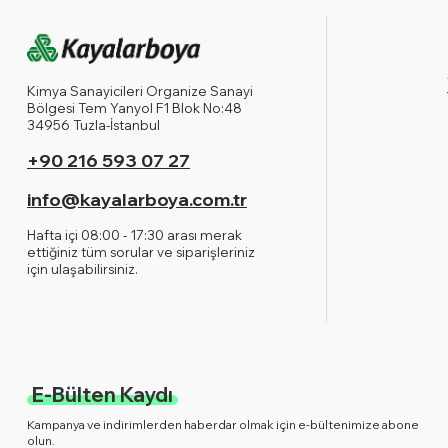
Kimya Sanayicileri Organize Sanayi
Bölgesi Tem Yanyol F1 Blok No:48
34956 Tuzla-İstanbul
+90 216 593 07 27
info@kayalarboya.com.tr
Hafta içi 08:00 - 17:30 arası merak
ettiğiniz tüm sorular ve siparişleriniz
için ulaşabilirsiniz.
E-Bülten Kaydı
Kampanya ve indirimlerden haberdar olmak için e-bültenimize abone
olun.