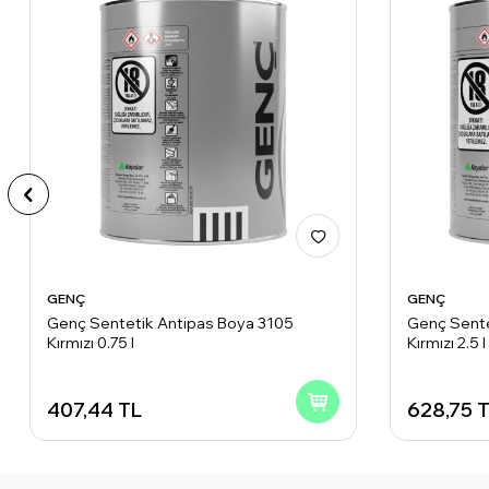
GENÇ
GENÇ
Genç Sentetik Antipas Boya 3105
Genç Sente
Kırmızı 0.75 l
Kırmızı 2.5 l
407,44
TL
628,75
T