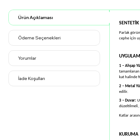
Ürün Açıklaması
SENTETİK
Parlak görünü
Ödeme Seçenekleri
cephe için uy
UYGULA
Yorumlar
1 – Ahşap Yü
tamamlanan y
kat halinde f
İade Koşulları
2 – Metal Yü
edilir.
3 – Duvar:
U
düzeltilmeli
Katlar arası
KURUMA 