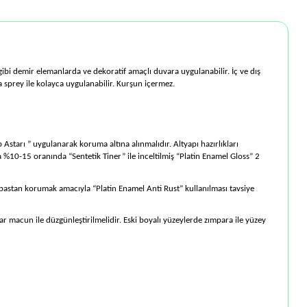
gibi demir elemanlarda ve dekoratif amaçlı duvara uygulanabilir. İç ve dış
a sprey ile kolayca uygulanabilir. Kurşun içermez.
starı ” uygulanarak koruma altına alınmalıdır. Altyapı hazırlıkları
 %10-15 oranında “Sentetik Tiner” ile inceltilmiş “Platin Enamel Gloss” 2
 pastan korumak amacıyla “Platin Enamel Anti Rust” kullanılması tavsiye
ar macun ile düzgünleştirilmelidir. Eski boyalı yüzeylerde zımpara ile yüzey