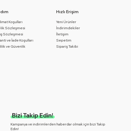
rdım
Hızlı Erişim
limat Koşulları
Yeni Ürünler
lik Sözleşmesi
İndirimdekiler
ış Sözleşmesi
İletişim
anti ve İade Koşulları
Sepetim
lilik ve Güvenlik
Sipariş Takibi
Bizi Takip Edin!
Kampanya ve indirimlerden haberdar olmak için bizi Takip
Edin!