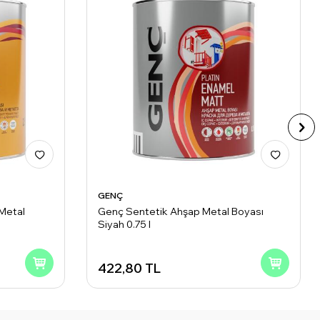
GENÇ
Metal
Genç Sentetik Ahşap Metal Boyası
Siyah 0.75 l
422,80
TL