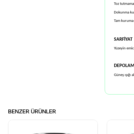
Toz tutmama:
Dokunma kur
Tam kuruma:
SARFİYAT
Yüzeyin emici
DEPOLA
Güneş ışığı 
BENZER ÜRÜNLER