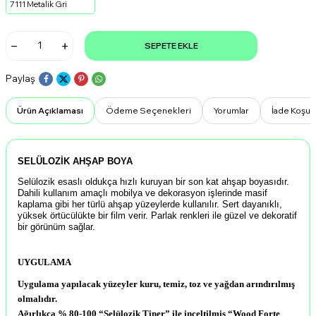
7111 Metalik Gri
SEPETE EKLE
Paylaş
Ürün Açıklaması
Ödeme Seçenekleri
Yorumlar
İade Koşull
SELÜLOZİK AHŞAP BOYA
Selülozik esaslı oldukça hızlı kuruyan bir son kat ahşap boyasıdır.
Dahili kullanım amaçlı mobilya ve dekorasyon işlerinde masif
kaplama gibi her türlü ahşap yüzeylerde kullanılır. Sert dayanıklı,
yüksek örtücülükte bir film verir. Parlak renkleri ile güzel ve dekoratif
bir görünüm sağlar.
UYGULAMA
Uygulama yapılacak yüzeyler kuru, temiz, toz ve yağdan arındırılmış
olmalıdır.
Ağırlıkça % 80-100 “Selülozik Tiner” ile inceltilmiş “Wood Forte