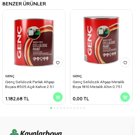
BENZER ÜRÜNLER
GENÇ
GENÇ
Genç Selülozik Parlak Ahşap
Genç Selülozik Ahşap Metalik
Boyası 8505 Açık Kahve 2.5 l
Boya 1810 Metalik Altın 0.75 l
1.182,68
TL
0,00
TL