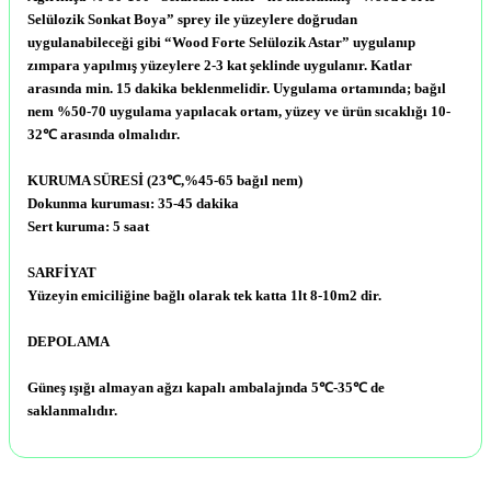
Selülozik Sonkat Boya” sprey ile yüzeylere doğrudan
uygulanabileceği gibi “Wood Forte Selülozik Astar” uygulanıp
zımpara yapılmış yüzeylere 2-3 kat şeklinde uygulanır. Katlar
arasında min. 15 dakika beklenmelidir. Uygulama ortamında; bağıl
nem %50-70 uygulama yapılacak ortam, yüzey ve ürün sıcaklığı 10-
32℃ arasında olmalıdır.
KURUMA SÜRESİ (23
℃
,%45-65 bağıl nem)
Dokunma kuruması: 35-45 dakika
Sert kuruma: 5 saat
SARFİYAT
Yüzeyin emiciliğine bağlı olarak tek katta 1lt 8-10m2 dir.
DEPOLAMA
Güneş ışığı almayan ağzı kapalı ambalajında 5℃-35℃ de
saklanmalıdır.