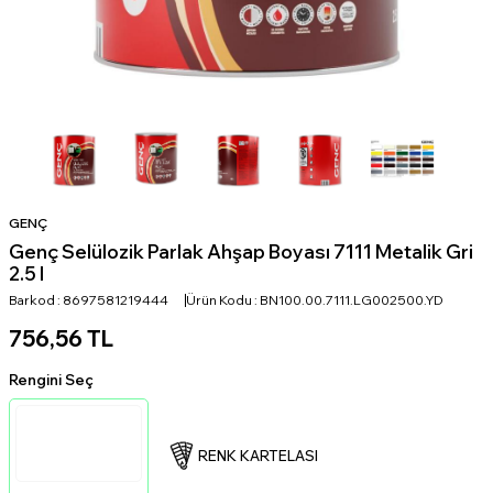
GENÇ
Genç Selülozik Parlak Ahşap Boyası 7111 Metalik Gri
2.5 l
Barkod :
8697581219444
Ürün Kodu :
BN100.00.7111.LG002500.YD
756,56
TL
Rengini Seç
RENK KARTELASI