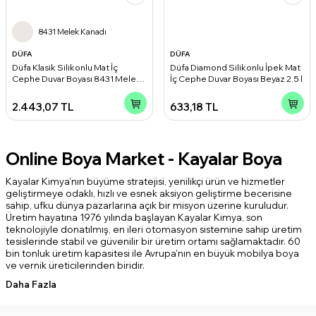
8431 Melek Kanadı
DÜFA
DÜFA
Düfa Klasik Silikonlu Mat İç
Düfa Diamond Silikonlu İpek Mat
Cephe Duvar Boyası 8431 Melek
İç Cephe Duvar Boyası Beyaz 2.5 l
Kanadı 15 l
2.443,07
TL
633,18
TL
Online Boya Market - Kayalar Boya
Kayalar Kimya’nın büyüme stratejisi, yenilikçi ürün ve hizmetler
geliştirmeye odaklı, hızlı ve esnek aksiyon geliştirme becerisine
sahip, ufku dünya pazarlarına açık bir misyon üzerine kuruludur.
Üretim hayatına 1976 yılında başlayan Kayalar Kimya, son
teknolojiyle donatılmış, en ileri otomasyon sistemine sahip üretim
tesislerinde stabil ve güvenilir bir üretim ortamı sağlamaktadır. 60
bin tonluk üretim kapasitesi ile Avrupa’nın en büyük mobilya boya
ve vernik üreticilerinden biridir.
Daha Fazla