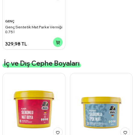
GENÇ
Genç Sentetik Mat Parke Verniği
0.75 l
329,98
TL
İç ve Dış Cephe Boyaları