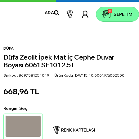
0
ARA
SEPETIM
DÜFA
Düfa Zeolit İpek Mat İç Cephe Duvar
Boyası 6061 SE101 2.5 l
Barkod :
8697581254049
Ürün Kodu :
DW115.40.6061.RG002500
668,96
TL
Rengini Seç
RENK KARTELASI