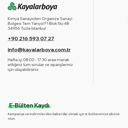
Kimya Sanayicileri Organize Sanayi
Bölgesi Tem Yanyol F1 Blok No:48
34956 Tuzla-İstanbul
+90 216 593 07 27
info@kayalarboya.com.tr
Hafta içi 08:00 - 17:30 arası merak
ettiğiniz tüm sorular ve siparişleriniz
için ulaşabilirsiniz.
E-Bülten Kaydı
Kampanya ve indirimlerden haberdar olmak için e-bültenimize abone
olun.