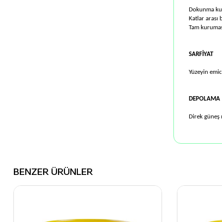
Dokunma kur
Katlar arası 
Tam kuruması
SARFİYAT
Yüzeyin emici
DEPOLAMA
Direk güneş 
BENZER ÜRÜNLER