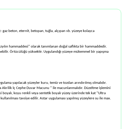
t- gaz beton, eternit, betopan, tuğla, alçıpan vb. yüzeye kolayca
. Yüzyılın hammaddesi’’ olarak tanımlanan doğal saﬂıkta bir hammaddedir.
ilinebilir. Örtücülüğü yüksektir. Uygulandığı yüzeye mükemmel bir yapışma
Uygulama yapılacak yüzeyler kuru, temiz ve tozdan arındırılmış olmalıdır.
a Akrilik İç Cephe Duvar Macunu ‘’ ile macunlanmalıdır. Düzeltme işlemini
 boyalı, koyu renkli veya sentetik boyalı yüzey üzerinde tek kat ‘’Ultra
 kullanılması tavsiye edilir. Astar uygulaması yapılmış yüzeylere su ile max.