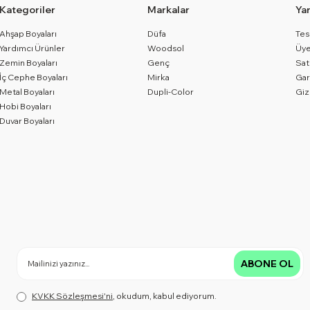
Kategoriler
Markalar
Ya
Ahşap Boyaları
Düfa
Tes
Yardımcı Ürünler
Woodsol
Üye
Zemin Boyaları
Genç
Sat
İç Cephe Boyaları
Mirka
Gar
Metal Boyaları
Dupli-Color
Giz
Hobi Boyaları
Duvar Boyaları
ABONE OL
KVKK Sözleşmesi'ni
, okudum, kabul ediyorum.