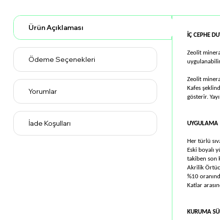
Ürün Açıklaması
İÇ CEPHE D
Zeolit minera
Ödeme Seçenekleri
uygulanabilir
Zeolit miner
Kafes şeklin
Yorumlar
gösterir. Yay
İade Koşulları
UYGULAMA
Her türlü sıv
Eski boyalı 
takiben son k
Akrilik Örtüc
%10 oranında 
Katlar arasın
KURUMA SÜ