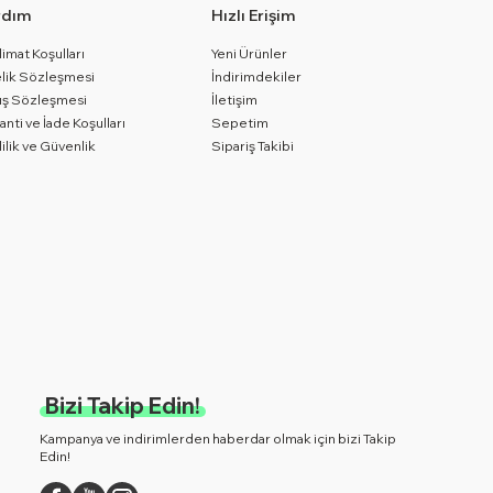
rdım
Hızlı Erişim
limat Koşulları
Yeni Ürünler
lik Sözleşmesi
İndirimdekiler
ış Sözleşmesi
İletişim
anti ve İade Koşulları
Sepetim
lilik ve Güvenlik
Sipariş Takibi
Bizi Takip Edin!
Kampanya ve indirimlerden haberdar olmak için bizi Takip
Edin!