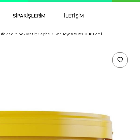
SIPARIŞLERIM
İLETIŞIM
üfa Zeolit İpek Mat İç Cephe Duvar Boyası 6061 SE101 2.5 l