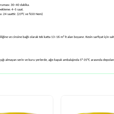
uması: 30–40 dakika.
bekleme: 4–5 saat.
: 24 saattir. (23°C ve %50 Nem)
liğine ve cinsine bağlı olarak tek katta 13–16 m² lt alan boyanır. Kesin sarfiyat için s
ışığı almayan serin ve kuru yerlerde, ağzı kapalı ambalajında 5°-35°C arasında depol