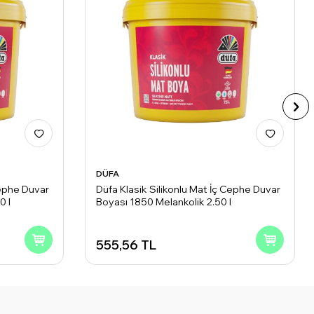
DÜFA
Cephe Duvar
Düfa Klasik Silikonlu Mat İç Cephe Duvar
0 l
Boyası 1850 Melankolik 2.50 l
555,56
TL