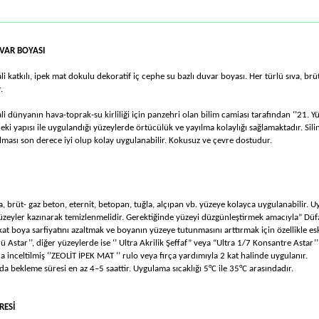
UVAR BOYASI
li katkılı, ipek mat dokulu dekoratif iç cephe su bazlı duvar boyası. Her türlü sıva, brü
.
ali dünyanın hava-toprak-su kirliliği için panzehri olan bilim camiası tarafından ‘’21
deki yapısı ile uygulandığı yüzeylerde örtücülük ve yayılma kolaylığı sağlamaktadır. S
ılması son derece iyi olup kolay uygulanabilir. Kokusuz ve çevre dostudur.
a, brüt- gaz beton, eternit, betopan, tuğla, alçıpan vb. yüzeye kolayca uygulanabilir. 
yüzeyler kazınarak temizlenmelidir. Gerektiğinde yüzeyi düzgünleştirmek amacıyla” Düf
at boya sarfiyatını azaltmak ve boyanın yüzeye tutunmasını arttırmak için özellikle eski
ü Astar’’, diğer yüzeylerde ise ‘’ Ultra Akrilik Şeﬀaf” veya “Ultra 1/7 Konsantre Astar’’
inceltilmiş ‘’ZEOLİT İPEK MAT ‘’ rulo veya fırça yardımıyla 2 kat halinde uygulanır.
da bekleme süresi en az 4–5 saattir. Uygulama sıcaklığı 5°C ile 35°C arasındadır.
RESİ