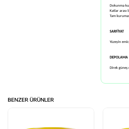
Dokunma kur
Katlar arası 
Tam kuruması
SARFİYAT
Yüzeyin emici
DEPOLAMA
Direk güneş 
BENZER ÜRÜNLER