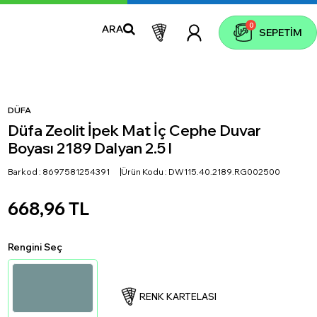
0
ARA
SEPETIM
DÜFA
Düfa Zeolit İpek Mat İç Cephe Duvar
Boyası 2189 Dalyan 2.5 l
Barkod :
8697581254391
Ürün Kodu :
DW115.40.2189.RG002500
668,96
TL
Rengini Seç
RENK KARTELASI