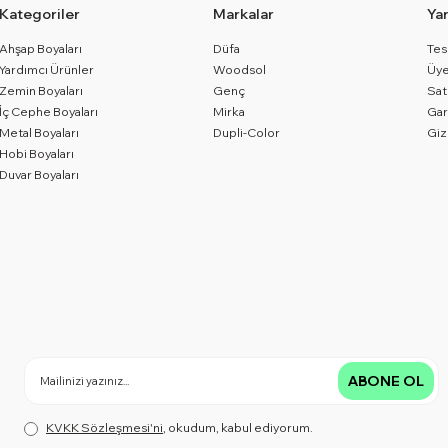
Kategoriler
Markalar
Ya
Ahşap Boyaları
Düfa
Tes
Yardımcı Ürünler
Woodsol
Üye
Zemin Boyaları
Genç
Sat
İç Cephe Boyaları
Mirka
Gar
Metal Boyaları
Dupli-Color
Giz
Hobi Boyaları
Duvar Boyaları
ABONE OL
KVKK Sözleşmesi'ni
, okudum, kabul ediyorum.