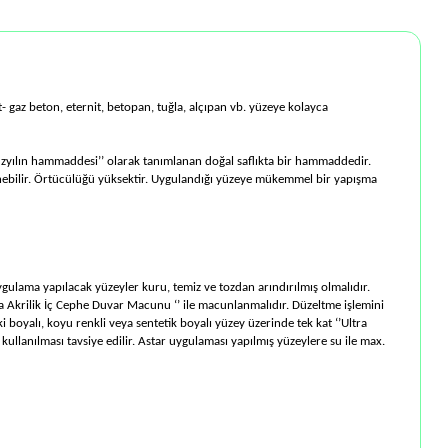
t- gaz beton, eternit, betopan, tuğla, alçıpan vb. yüzeye kolayca
. Yüzyılın hammaddesi’’ olarak tanımlanan doğal saﬂıkta bir hammaddedir.
ilinebilir. Örtücülüğü yüksektir. Uygulandığı yüzeye mükemmel bir yapışma
Uygulama yapılacak yüzeyler kuru, temiz ve tozdan arındırılmış olmalıdır.
a Akrilik İç Cephe Duvar Macunu ‘’ ile macunlanmalıdır. Düzeltme işlemini
 boyalı, koyu renkli veya sentetik boyalı yüzey üzerinde tek kat ‘’Ultra
 kullanılması tavsiye edilir. Astar uygulaması yapılmış yüzeylere su ile max.