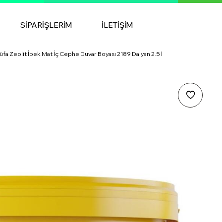
SIPARIŞLERIM
İLETIŞIM
üfa Zeolit İpek Mat İç Cephe Duvar Boyası 2189 Dalyan 2.5 l