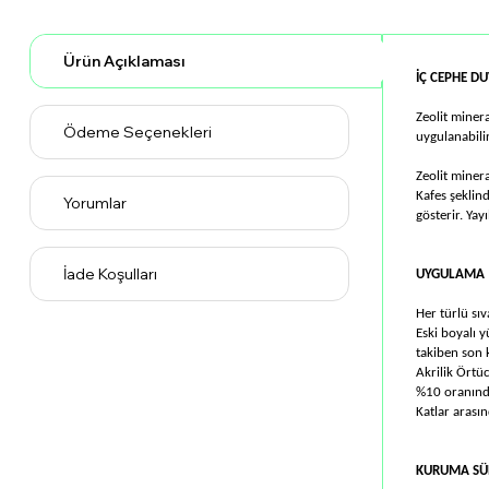
Ürün Açıklaması
İÇ CEPHE D
Zeolit minera
Ödeme Seçenekleri
uygulanabilir
Zeolit miner
Kafes şeklin
Yorumlar
gösterir. Yay
İade Koşulları
UYGULAMA
Her türlü sıv
Eski boyalı 
takiben son k
Akrilik Örtüc
%10 oranında 
Katlar arasın
KURUMA SÜ