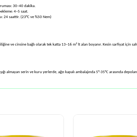
uması: 30–40 dakika.
bekleme: 4–5 saat.
: 24 saattir. (23°C ve %50 Nem)
liğine ve cinsine bağlı olarak tek katta 13–16 m² lt alan boyanır. Kesin sarfiyat için s
ışığı almayan serin ve kuru yerlerde, ağzı kapalı ambalajında 5°-35°C arasında depol