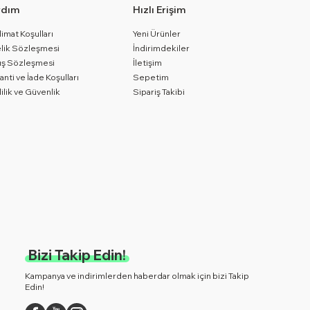
rdım
Hızlı Erişim
limat Koşulları
Yeni Ürünler
lik Sözleşmesi
İndirimdekiler
ış Sözleşmesi
İletişim
anti ve İade Koşulları
Sepetim
lilik ve Güvenlik
Sipariş Takibi
Bizi Takip Edin!
Kampanya ve indirimlerden haberdar olmak için bizi Takip
Edin!