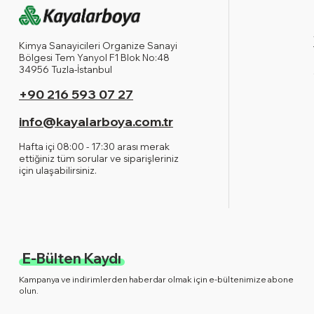
Kimya Sanayicileri Organize Sanayi
Bölgesi Tem Yanyol F1 Blok No:48
34956 Tuzla-İstanbul
+90 216 593 07 27
info@kayalarboya.com.tr
Hafta içi 08:00 - 17:30 arası merak
ettiğiniz tüm sorular ve siparişleriniz
için ulaşabilirsiniz.
E-Bülten Kaydı
Kampanya ve indirimlerden haberdar olmak için e-bültenimize abone
olun.