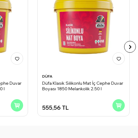
DÜFA
Cephe Duvar
Düfa Klasik Silikonlu Mat İç Cephe Duvar
0 l
Boyası 1850 Melankolik 2.50 l
555,56
TL