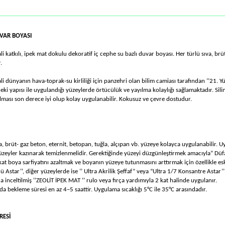
UVAR BOYASI
li katkılı, ipek mat dokulu dekoratif iç cephe su bazlı duvar boyası. Her türlü sıva, brü
.
ali dünyanın hava-toprak-su kirliliği için panzehri olan bilim camiası tarafından ‘’21
deki yapısı ile uygulandığı yüzeylerde örtücülük ve yayılma kolaylığı sağlamaktadır. S
ılması son derece iyi olup kolay uygulanabilir. Kokusuz ve çevre dostudur.
a, brüt- gaz beton, eternit, betopan, tuğla, alçıpan vb. yüzeye kolayca uygulanabilir. 
yüzeyler kazınarak temizlenmelidir. Gerektiğinde yüzeyi düzgünleştirmek amacıyla” Düf
at boya sarfiyatını azaltmak ve boyanın yüzeye tutunmasını arttırmak için özellikle eski
ü Astar’’, diğer yüzeylerde ise ‘’ Ultra Akrilik Şeﬀaf” veya “Ultra 1/7 Konsantre Astar’’
inceltilmiş ‘’ZEOLİT İPEK MAT ‘’ rulo veya fırça yardımıyla 2 kat halinde uygulanır.
da bekleme süresi en az 4–5 saattir. Uygulama sıcaklığı 5°C ile 35°C arasındadır.
RESİ