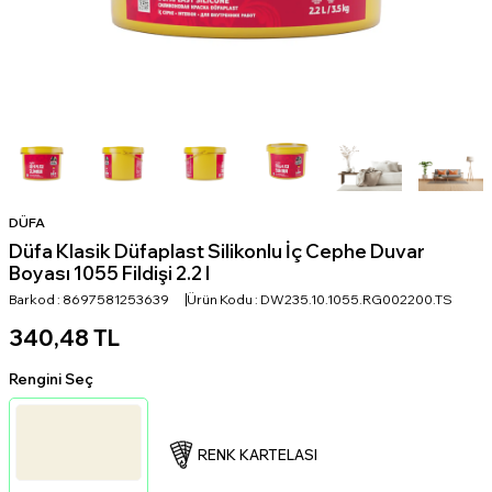
DÜFA
Düfa Klasik Düfaplast Silikonlu İç Cephe Duvar
Boyası 1055 Fildişi 2.2 l
Barkod :
8697581253639
Ürün Kodu :
DW235.10.1055.RG002200.TS
340,48
TL
Rengini Seç
RENK KARTELASI