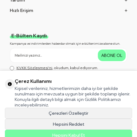
Yardım
Hızlı Erişim
E-Bülten Kaydı
Kampanya ve indirimlerden haberdar olmak için e-bültenimize abone olun.
ABONE OL
KVKK Sözleşmesi'ni
, okudum, kabul ediyorum.
Çerez Kullanımı
Kişisel verileriniz, hizmetlerimizin daha iyi bir şekilde
Bizi Takip Edin!
sunulması için mevzuata uygun bir şekilde toplanıp işlenir.
Kampanya ve indirimlerden haberdar olmak için bizi Takip Edin!
Konuyla ilgili detaylı bilgi almak için Gizlilik Politikamızı
inceleyebilirsiniz.
Çerezleri Özelleştir
Hepsini Reddet
T-Soft V5 Tema
Hepsini Kabul Et
Destek için tıklayın!