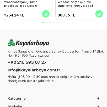
Woodsol Ahşap Çürüme
Woodsol Ahşap Çürüme
Engelleyici 1556 Noce 5 l
Engelleyici 1550 Verde 5 l
1.254,24
TL
888,36
TL
Kimya Sanayicileri Organize Sanayi Bölgesi Tem Yanyol F1 Blok
No:48 34956 Tuzla-İstanbul
+90 216 593 07 27
info@kayalarboya.com.tr
Hafta içi 08:00 - 17:30 arası merak ettiğiniz tüm sorular ve
siparişleriniz için ulaşabilirsiniz.
Kategoriler
Markalar