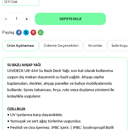
1211 Oak
SEPETE EKLE
Paylaş
Ürün Açıklaması
Ödeme Seçenekleri
Yorumlar
İade Koşull
SU BAZLI AHŞAP YAĞI
UNIDECK UB-444 Su Bazlı Deck Yağı; son kat olarak kullanıma
uygun dış mekan dayanımlı su bazlı yağdır.
Ahşap cephe
kaplamaları,
deckler,
ahşap paneller ve bahçe mobilyalarında
kullanılır.
Sprey tabancası, fırça, rulo veya duşlama yöntemi ile
kolaylıkla uygulanır.
ÖZELLİKLER
• UV Işınlarına karşı dayanıklıdır.
• Yumuşak ve sert ağaç türlerine uygundur.
• Pestisit ve civa içermez. IPBC içerir. ( IPBC: İyodropropil Bütil