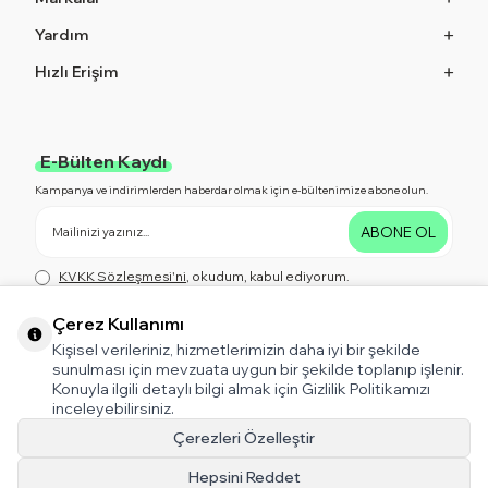
Yardım
Hızlı Erişim
E-Bülten Kaydı
Kampanya ve indirimlerden haberdar olmak için e-bültenimize abone olun.
ABONE OL
KVKK Sözleşmesi'ni
, okudum, kabul ediyorum.
Çerez Kullanımı
Kişisel verileriniz, hizmetlerimizin daha iyi bir şekilde
Bizi Takip Edin!
sunulması için mevzuata uygun bir şekilde toplanıp işlenir.
Kampanya ve indirimlerden haberdar olmak için bizi Takip Edin!
Konuyla ilgili detaylı bilgi almak için Gizlilik Politikamızı
inceleyebilirsiniz.
Çerezleri Özelleştir
Hepsini Reddet