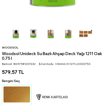
WOODSOL
Woodsol Unideck Su Bazlı Ahşap Deck Yağı 1211 Oak
0.75 l
Barkod :
8697581207632
Ürün Kodu :
VW444.01.1211.LD000750
579,57
TL
Rengini Seç
RENK KARTELASI