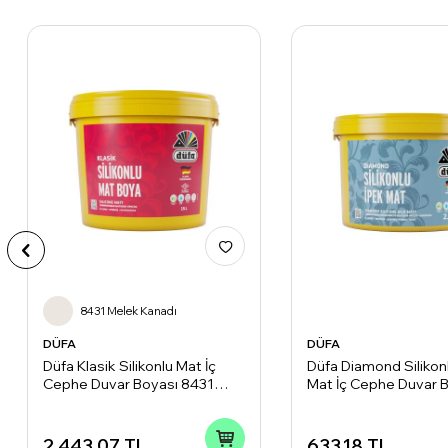
8431 Melek Kanadı
DÜFA
DÜFA
Düfa Klasik Silikonlu Mat İç
Düfa Diamond Silikon
Cephe Duvar Boyası 8431
Mat İç Cephe Duvar 
Melek Kanadı 15 l
Beyaz 2.5 l
2.443,07
TL
633,18
TL