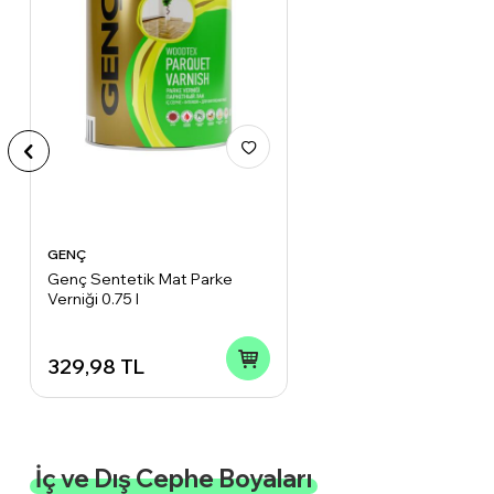
GENÇ
Genç Sentetik Mat Parke
Verniği 0.75 l
329,98
TL
İç ve Dış Cephe Boyaları