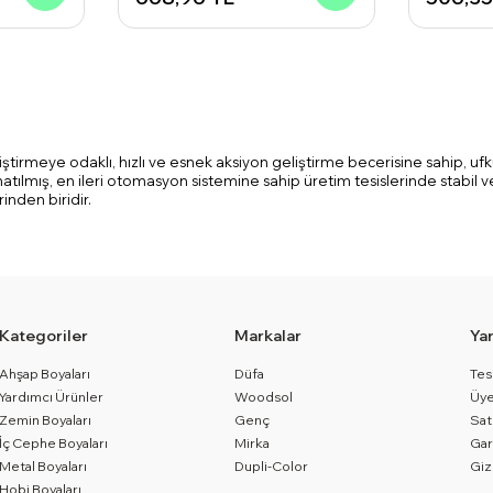
liştirmeye odaklı, hızlı ve esnek aksiyon geliştirme becerisine sahip, u
tılmış, en ileri otomasyon sistemine sahip üretim tesislerinde stabil v
inden biridir.
Kategoriler
Markalar
Ya
Ahşap Boyaları
Düfa
Tes
Yardımcı Ürünler
Woodsol
Üye
Zemin Boyaları
Genç
Sat
İç Cephe Boyaları
Mirka
Gar
Metal Boyaları
Dupli-Color
Giz
Hobi Boyaları