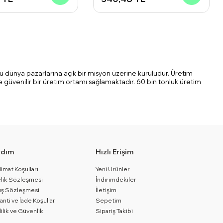
fku dünya pazarlarına açık bir misyon üzerine kuruludur. Üretim
e güvenilir bir üretim ortamı sağlamaktadır. 60 bin tonluk üretim
rdım
Hızlı Erişim
limat Koşulları
Yeni Ürünler
lik Sözleşmesi
İndirimdekiler
ış Sözleşmesi
İletişim
anti ve İade Koşulları
Sepetim
lilik ve Güvenlik
Sipariş Takibi