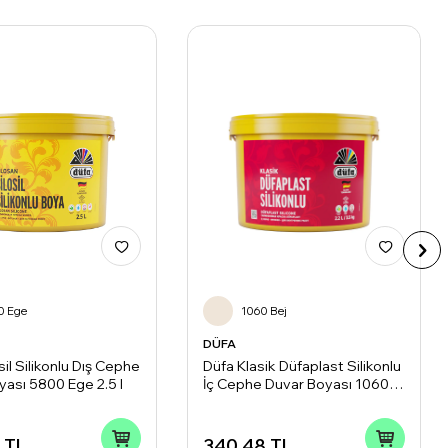
0 Ege
1060 Bej
DÜFA
sil Silikonlu Dış Cephe
Düfa Klasik Düfaplast Silikonlu
yası 5800 Ege 2.5 l
İç Cephe Duvar Boyası 1060
Bej 2.2 l
TL
340,48
TL