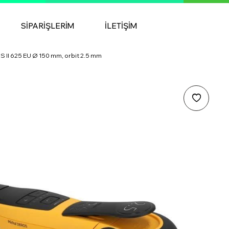
SIPARIŞLERIM
İLETIŞIM
 II 625 EU Ø 150 mm, orbit 2.5 mm