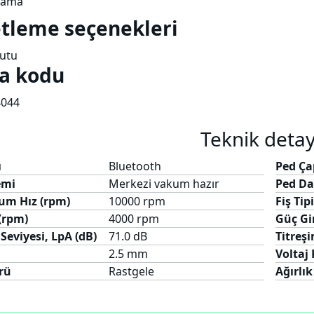
lama
tleme seçenekleri
utu
a kodu
044
Teknik detay
ı
Bluetooth
Ped Ça
emi
Merkezi vakum hazır
Ped Da
m Hız (rpm)
10000 rpm
Fiş Tip
(rpm)
4000 rpm
Güç Gir
Seviyesi, LpA (dB)
71.0 dB
Titreşi
2.5 mm
Voltaj
rü
Rastgele
Ağırlık