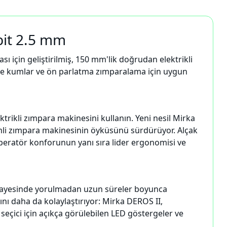
bit 2.5 mm
ı için geliştirilmiş, 150 mm'lik doğrudan elektrikli
ince kumlar ve ön parlatma zımparalama için uygun
ktrikli zımpara makinesini kullanın. Yeni nesil Mirka
eşimli zımpara makinesinin öyküsünü sürdürüyor. Alçak
peratör konforunun yanı sıra lider ergonomisi ve
i sayesinde yorulmadan uzun süreler boyunca
ını daha da kolaylaştırıyor: Mirka DEROS II,
 seçici için açıkça görülebilen LED göstergeler ve