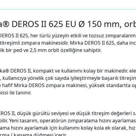
a® DEROS II 625 EU Ø 150 mm, or
ROS II 625, her türlü yüzeyin etkili ve tozsuz zımparalanmas
 titreşimli zımpara makinesidir. Mirka DEROS II 625, daha 
k bir ped ve 2,5 mm orbit özelliğine sahiptir.
rka® DEROS II, kompakt ve kullanımı kolay bir makinedir. ele
 kullanıcıya yönelik çok sayıda iyileştirmeyle başarılı titr
 ve hafif Mirka DEROS zımpara makinesi, yüksek standartta o
ssi ile tanınır.
ROS II, düşük gürültü seviyesi ve düşük titreşim değerler
bilir. Yeni tasarım, operatörün zımparalama hızını ayarlamas
ma hızını ayarlamak için kullanımı kolay kola ek olarak, hız
 açma / kapama düğmesi içerir.