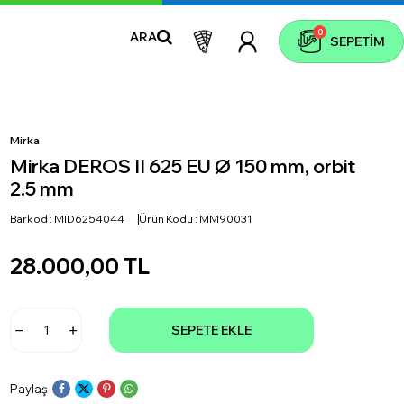
0
ARA
SEPETIM
Mirka
Mirka DEROS II 625 EU Ø 150 mm, orbit
2.5 mm
Barkod :
MID6254044
Ürün Kodu :
MM90031
28.000,00
TL
SEPETE EKLE
Paylaş