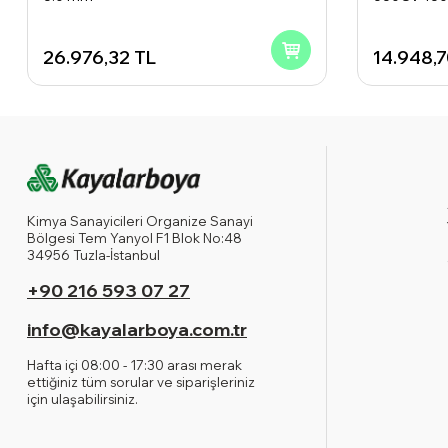
26.976,32
TL
14.948,
Kimya Sanayicileri Organize Sanayi
Bölgesi Tem Yanyol F1 Blok No:48
34956 Tuzla-İstanbul
+90 216 593 07 27
info@kayalarboya.com.tr
Hafta içi 08:00 - 17:30 arası merak
ettiğiniz tüm sorular ve siparişleriniz
için ulaşabilirsiniz.