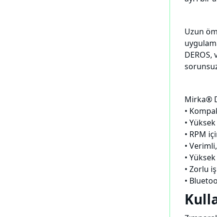
Uzun ömü
uygulama
DEROS, v
sorunsuz
Mirka® DE
• Kompak
• Yüksek
• RPM iç
• Verimli
• Yüksek
• Zorlu i
• Bluetoo
Kull