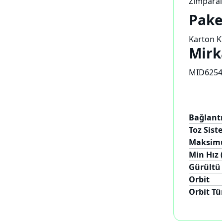
Zımpara
Pake
Karton K
Mirk
MID6254
Bağlant
Toz Sist
Maksimu
Min Hız 
Gürültü 
Orbit
Orbit Tü