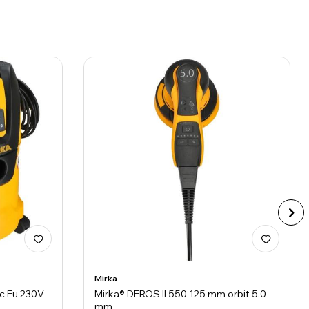
Mirka
Pc Eu 230V
Mirka® DEROS II 550 125 mm orbit 5.0
mm