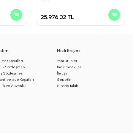
25.976,32
TL
rdım
Hızlı Erişim
limat Koşulları
Yeni Ürünler
lik Sözleşmesi
İndirimdekiler
ış Sözleşmesi
İletişim
anti ve İade Koşulları
Sepetim
lilik ve Güvenlik
Sipariş Takibi