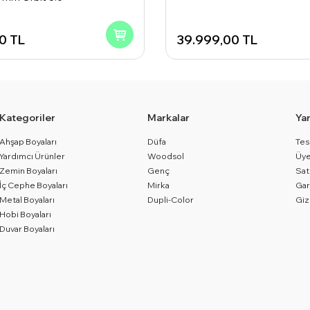
70
TL
39.999,00
TL
Kategoriler
Markalar
Ya
Ahşap Boyaları
Düfa
Tes
Yardımcı Ürünler
Woodsol
Üye
Zemin Boyaları
Genç
Sat
İç Cephe Boyaları
Mirka
Gar
Metal Boyaları
Dupli-Color
Giz
Hobi Boyaları
Duvar Boyaları