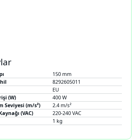
lar
pı
150 mm
hil
8292605011
i
EU
işi (W)
400 W
m Seviyesi (m/s²)
2.4 m/s²
 Kaynağı (VAC)
220-240 VAC
1 kg