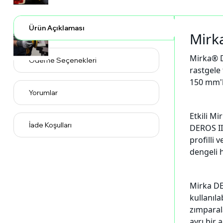
Ürün Açıklaması
Mirk
Mirka® DE
Ödeme Seçenekleri
rastgele
150 mm'li
Yorumlar
Etkili Mi
İade Koşulları
DEROS II,
profilli
dengeli hi
Mirka DE
kullanıla
zımparala
ayrı bir