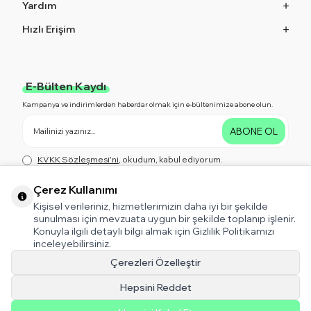
Yardım
Hızlı Erişim
E-Bülten Kaydı
Kampanya ve indirimlerden haberdar olmak için e-bültenimize abone olun.
ABONE OL
KVKK Sözleşmesi'ni
, okudum, kabul ediyorum.
Çerez Kullanımı
Kişisel verileriniz, hizmetlerimizin daha iyi bir şekilde
Bizi Takip Edin!
sunulması için mevzuata uygun bir şekilde toplanıp işlenir.
Kampanya ve indirimlerden haberdar olmak için bizi Takip Edin!
Konuyla ilgili detaylı bilgi almak için Gizlilik Politikamızı
inceleyebilirsiniz.
Çerezleri Özelleştir
Hepsini Reddet
T-Soft V5 Tema