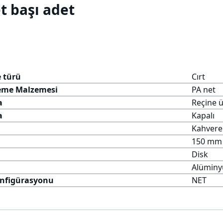
t başı adet
 türü
Cırt
eme Malzemesi
PA net
a
Reçine ü
a
Kapalı
Kahvere
150 mm
Disk
Alüminy
onfigürasyonu
NET