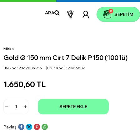
0
ARA
SEPETIM
Mirka
Gold Ø 150 mm Cırt 7 Delik P150 (100'lü)
Barkod :
2362809915
Ürün Kodu :
ZM16007
1.650,60
TL
SEPETE EKLE
Paylaş