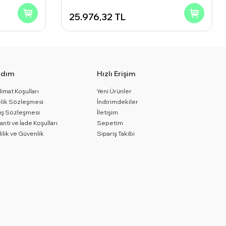
25.976,32
TL
rdım
Hızlı Erişim
limat Koşulları
Yeni Ürünler
lik Sözleşmesi
İndirimdekiler
ış Sözleşmesi
İletişim
anti ve İade Koşulları
Sepetim
lilik ve Güvenlik
Sipariş Takibi