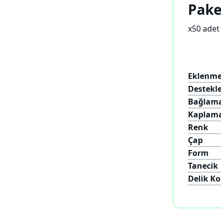
Pake
x50 adet
Eklenme
Destekl
Bağlam
Kaplam
Renk
Çap
Form
Tanecik
Delik K