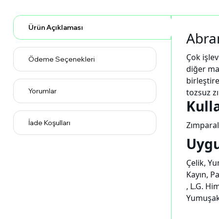
Ürün Açıklaması
Abra
Çok işlev
Ödeme Seçenekleri
diğer ma
birleştir
Yorumlar
tozsuz zı
Kull
İade Koşulları
Zımpara
Uygu
Çelik, Yu
Kayın, P
, L.G. H
Yumuşak 