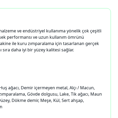
 malzeme ve endüstriyel kullanıma yönelik çok çeşitli
yüksek performansı ve uzun kullanım ömrünü
 makine ile kuru zımparalama için tasarlanan gerçek
ıra daha iyi bir yüzey kalitesi sağlar.
z, Huş ağacı, Demir içermeyen metal, Alçı / Macun,
a zımparalama, Gövde dolgusu, Lake, Tik ağacı, Maun
 yüzey, Dökme demir, Meşe, Kül, Sert ahşap,
an