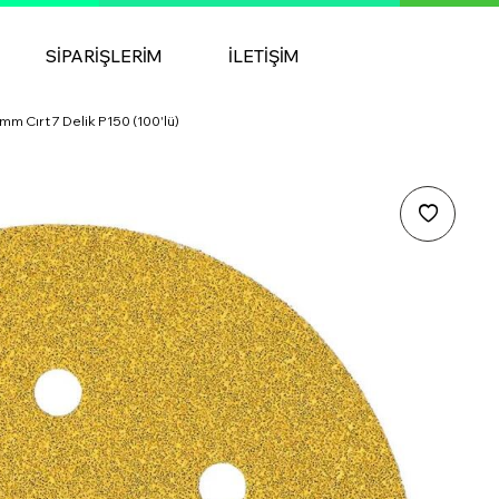
SIPARIŞLERIM
İLETIŞIM
mm Cırt 7 Delik P150 (100'lü)