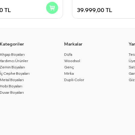
70
TL
39.999,00
TL
Kategoriler
Markalar
Ya
Ahşap Boyaları
Düfa
Tes
Yardımcı Ürünler
Woodsol
Üye
Zemin Boyaları
Genç
Sat
İç Cephe Boyaları
Mirka
Gar
Metal Boyaları
Dupli-Color
Giz
Hobi Boyaları
Duvar Boyaları