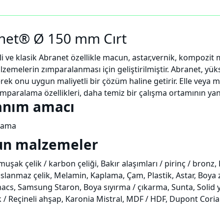
net® Ø 150 mm Cırt
li ve klasik Abranet özellikle macun, astar,vernik, kompozit
lzemelerin zımparalanması için geliştirilmiştir. Abranet, 
erek onu uygun maliyetli bir çözüm haline getirir. Elle veya
mparalama özellikleri, daha temiz bir çalışma ortamının yanı s
anım amacı
lama
n malzemeler
muşak çelik / karbon çeliği, Bakır alaşımları / pirinç / bron
aslanmaz çelik, Melamin, Kaplama, Çam, Plastik, Astar, Boy
imacs, Samsung Staron, Boya sıyırma / çıkarma, Sunta, Solid
/ Reçineli ahşap, Karonia Mistral, MDF / HDF, Dupont Cori