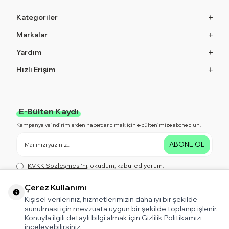
Kategoriler
Markalar
Yardım
Hızlı Erişim
E-Bülten Kaydı
Kampanya ve indirimlerden haberdar olmak için e-bültenimize abone olun.
ABONE OL
KVKK Sözleşmesi'ni
, okudum, kabul ediyorum.
Çerez Kullanımı
Kişisel verileriniz, hizmetlerimizin daha iyi bir şekilde
Bizi Takip Edin!
sunulması için mevzuata uygun bir şekilde toplanıp işlenir.
Kampanya ve indirimlerden haberdar olmak için bizi Takip Edin!
Konuyla ilgili detaylı bilgi almak için Gizlilik Politikamızı
inceleyebilirsiniz.