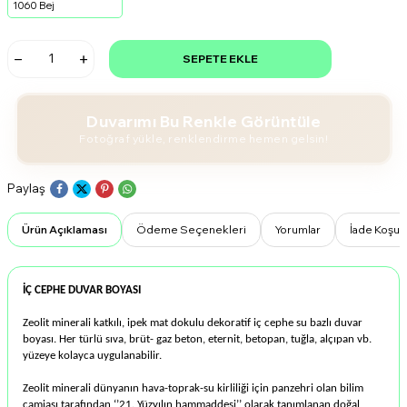
1060 Bej
SEPETE EKLE
Duvarımı Bu Renkle Görüntüle
Fotoğraf yükle, renklendirme hemen gelsin!
Paylaş
Ürün Açıklaması
Ödeme Seçenekleri
Yorumlar
İade Koşull
İÇ CEPHE DUVAR BOYASI
Zeolit minerali katkılı, ipek mat dokulu dekoratif iç cephe su bazlı duvar
boyası. Her türlü sıva, brüt- gaz beton, eternit, betopan, tuğla, alçıpan vb.
yüzeye kolayca uygulanabilir.
Zeolit minerali dünyanın hava-toprak-su kirliliği için panzehri olan bilim
camiası tarafından ‘’21. Yüzyılın hammaddesi’’ olarak tanımlanan doğal