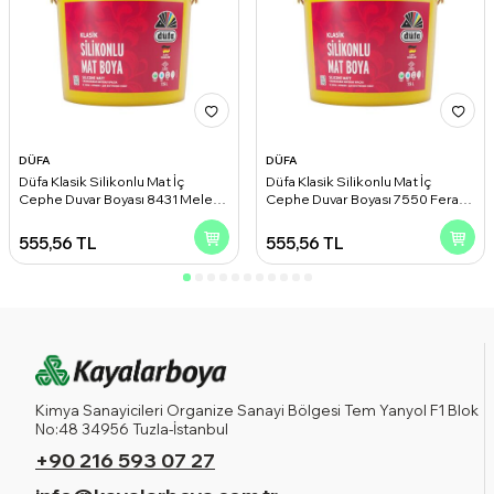
DÜFA
DÜFA
Düfa Klasik Silikonlu Mat İç
Düfa Klasik Silikonlu Mat İç
Cephe Duvar Boyası 8431 Melek
Cephe Duvar Boyası 7550 Ferah
Kanadı 2.50 l
Gri 2.50 l
555,56
TL
555,56
TL
Kimya Sanayicileri Organize Sanayi Bölgesi Tem Yanyol F1 Blok
No:48 34956 Tuzla-İstanbul
+90 216 593 07 27