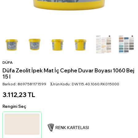
DÜFA
Düfa Zeolit İpek Mat İç Cephe Duvar Boyası 1060 Bej
15 l
Barkod :
8697581171599
Ürün Kodu :
DW115.40.1060.RK015000
3.112,23
TL
Rengini Seç
RENK KARTELASI