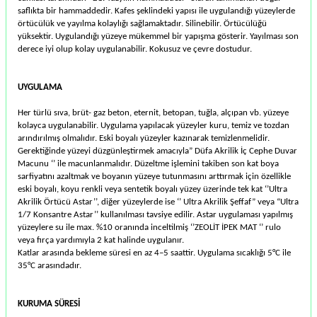
saﬂıkta bir hammaddedir. Kafes şeklindeki yapısı ile uygulandığı yüzeylerde
örtücülük ve yayılma kolaylığı sağlamaktadır. Silinebilir. Örtücülüğü
yüksektir. Uygulandığı yüzeye mükemmel bir yapışma gösterir. Yayılması son
derece iyi olup kolay uygulanabilir. Kokusuz ve çevre dostudur.
UYGULAMA
Her türlü sıva, brüt- gaz beton, eternit, betopan, tuğla, alçıpan vb. yüzeye
kolayca uygulanabilir. Uygulama yapılacak yüzeyler kuru, temiz ve tozdan
arındırılmış olmalıdır. Eski boyalı yüzeyler kazınarak temizlenmelidir.
Gerektiğinde yüzeyi düzgünleştirmek amacıyla” Düfa Akrilik İç Cephe Duvar
Macunu ‘’ ile macunlanmalıdır. Düzeltme işlemini takiben son kat boya
sarfiyatını azaltmak ve boyanın yüzeye tutunmasını arttırmak için özellikle
eski boyalı, koyu renkli veya sentetik boyalı yüzey üzerinde tek kat ‘’Ultra
Akrilik Örtücü Astar’’, diğer yüzeylerde ise ‘’ Ultra Akrilik Şeﬀaf” veya “Ultra
1/7 Konsantre Astar’’ kullanılması tavsiye edilir. Astar uygulaması yapılmış
yüzeylere su ile max. %10 oranında inceltilmiş ‘’ZEOLİT İPEK MAT ‘’ rulo
veya fırça yardımıyla 2 kat halinde uygulanır.
Katlar arasında bekleme süresi en az 4–5 saattir. Uygulama sıcaklığı 5°C ile
35°C arasındadır.
KURUMA SÜRESİ