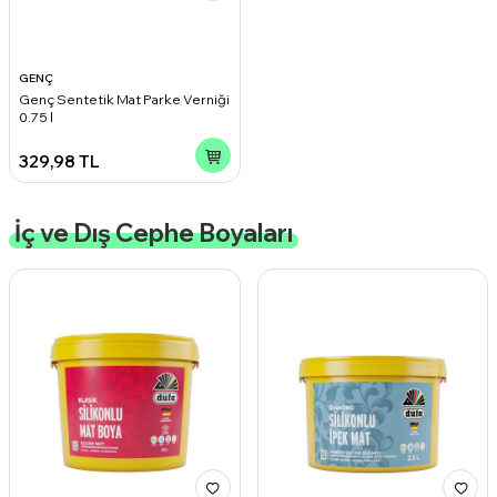
GENÇ
Genç Sentetik Mat Parke Verniği
0.75 l
329,98
TL
İç ve Dış Cephe Boyaları