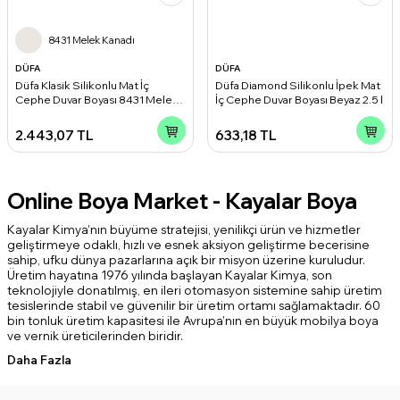
8431 Melek Kanadı
DÜFA
DÜFA
Düfa Klasik Silikonlu Mat İç
Düfa Diamond Silikonlu İpek Mat
Cephe Duvar Boyası 8431 Melek
İç Cephe Duvar Boyası Beyaz 2.5 l
Kanadı 15 l
2.443,07
TL
633,18
TL
Online Boya Market - Kayalar Boya
Kayalar Kimya’nın büyüme stratejisi, yenilikçi ürün ve hizmetler
geliştirmeye odaklı, hızlı ve esnek aksiyon geliştirme becerisine
sahip, ufku dünya pazarlarına açık bir misyon üzerine kuruludur.
Üretim hayatına 1976 yılında başlayan Kayalar Kimya, son
teknolojiyle donatılmış, en ileri otomasyon sistemine sahip üretim
tesislerinde stabil ve güvenilir bir üretim ortamı sağlamaktadır. 60
bin tonluk üretim kapasitesi ile Avrupa’nın en büyük mobilya boya
ve vernik üreticilerinden biridir.
Daha Fazla