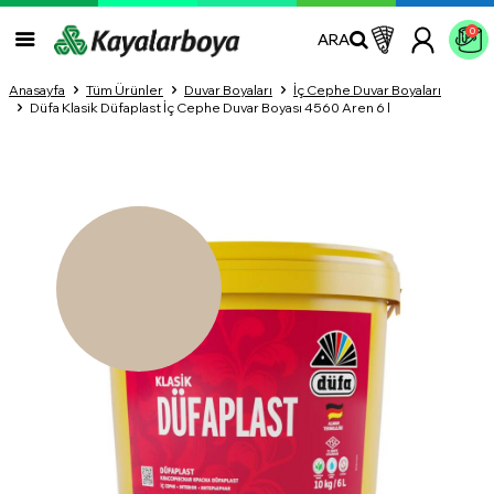
0
ARA
Anasayfa
Tüm Ürünler
Duvar Boyaları
İç Cephe Duvar Boyaları
Düfa Klasik Düfaplast İç Cephe Duvar Boyası 4560 Aren 6 l