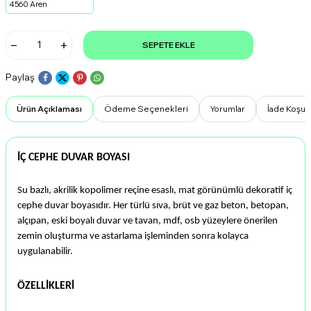
4560 Aren
SEPETE EKLE
Paylaş
Ürün Açıklaması
Ödeme Seçenekleri
Yorumlar
İade Koşull
İÇ CEPHE DUVAR BOYASI
Su bazlı, akrilik kopolimer reçine esaslı, mat görünümlü dekoratif iç
cephe duvar boyasıdır. Her türlü sıva, brüt ve gaz beton, betopan,
alçıpan, eski boyalı duvar ve tavan, mdf, osb yüzeylere önerilen
zemin oluşturma ve astarlama işleminden sonra kolayca
uygulanabilir.
ÖZELLİKLERİ