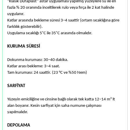
“Klasik Düfaplast” astar uygulaması yapılmış yüzeylere su ile en
fazla % 20 oranında inceltilerek rulo veya fırça ile 2 kat halinde
uygulanır.
Katlar arasında bekleme süresi 3–4 saattir (ortam sıcaklığına göre
farklılık gösterebilir).
Uygulama sıcaklığı 5˚C ile 35˚C arasında olmalıdır.
KURUMA SÜRESİ
Dokunma kuruması: 30–40 dakika.
Katlar arası bekleme: 3–4 saat.
Tam kuruması: 24 saattir. (23 °C ve %50 Nem)
SARFİYAT
Yüzeyin emiciliğine ve cinsine bağlı olarak tek katta 12–14 m² lt
alan boyanır. Kesin sarfiyat için saha numune çalışması
yapılmalıdır.
DEPOLAMA