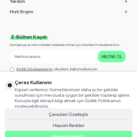
Yardım
Hızlı Erişim
E-Bülten Kaydı
Kampanya ve indirimlerden haberdar olmak için e-bültenimize abone olun.
ABONE OL
KVKK Sözleşmesi'ni
, okudum, kabul ediyorum.
Çerez Kullanımı
Kişisel verileriniz, hizmetlerimizin daha iyi bir şekilde
Bizi Takip Edin!
sunulması için mevzuata uygun bir şekilde toplanıp işlenir.
Kampanya ve indirimlerden haberdar olmak için bizi Takip Edin!
Konuyla ilgili detaylı bilgi almak için Gizlilik Politikamızı
inceleyebilirsiniz.
Çerezleri Özelleştir
Hepsini Reddet
T-Soft V5 Tema
Hepsini Kabul Et
Destek için tıklayın!