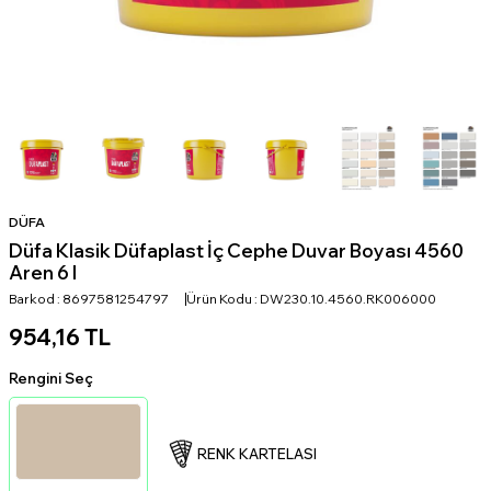
DÜFA
Düfa Klasik Düfaplast İç Cephe Duvar Boyası 4560
Aren 6 l
Barkod :
8697581254797
Ürün Kodu :
DW230.10.4560.RK006000
954,16
TL
Rengini Seç
RENK KARTELASI