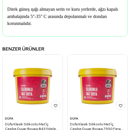
Direk güneş ışığı almayan serin ve kuru yerlerde, ağzı kapalı
ambalajında 5°-35° C arasında depolanmalı ve dondan
korunmalıdır.
BENZER ÜRÜNLER
DÜFA
DÜFA
Düfa Klasik Silikonlu Mat İç
Düfa Klasik Silikonlu Mat İç
Cephe Duvar Boyası 8431 Melek
Cephe Duvar Boyası 7550 Ferah