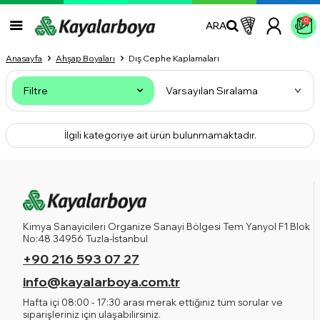
0
ARA
Anasayfa
Ahşap Boyaları
Dış Cephe Kaplamaları
Filtre
İlgili kategoriye ait ürün bulunmamaktadır.
Kimya Sanayicileri Organize Sanayi Bölgesi Tem Yanyol F1 Blok
No:48 34956 Tuzla-İstanbul
+90 216 593 07 27
info@kayalarboya.com.tr
Hafta içi 08:00 - 17:30 arası merak ettiğiniz tüm sorular ve
siparişleriniz için ulaşabilirsiniz.