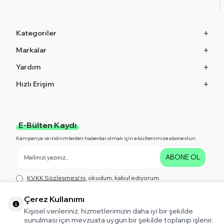
Kategoriler
Markalar
Yardım
Hızlı Erişim
E-Bülten Kaydı
Kampanya ve indirimlerden haberdar olmak için e-bültenimize abone olun.
ABONE OL
KVKK Sözleşmesi'ni
, okudum, kabul ediyorum.
Çerez Kullanımı
Kişisel verileriniz, hizmetlerimizin daha iyi bir şekilde
Bizi Takip Edin!
sunulması için mevzuata uygun bir şekilde toplanıp işlenir.