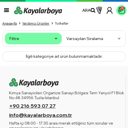
0
ARA
Anasayfa
Yardımcı Ürünler
Tutkallar
Filtre
İlgili kategoriye ait ürün bulunmamaktadır.
Kimya Sanayicileri Organize Sanayi Bölgesi Tem Yanyol F1 Blok
No:48 34956 Tuzla-İstanbul
+90 216 593 07 27
info@kayalarboya.com.tr
Hafta içi 08:00 - 17:30 arası merak ettiğiniz tüm sorular ve
siparişleriniz için ulaşabilirsiniz.