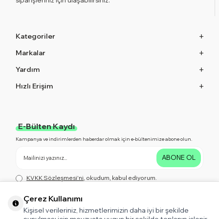
Kategoriler
Markalar
Yardım
Hızlı Erişim
E-Bülten Kaydı
Kampanya ve indirimlerden haberdar olmak için e-bültenimize abone olun.
ABONE OL
KVKK Sözleşmesi'ni
, okudum, kabul ediyorum.
Çerez Kullanımı
Kişisel verileriniz, hizmetlerimizin daha iyi bir şekilde
Bizi Takip Edin!