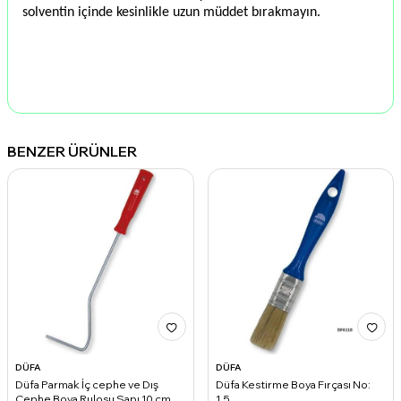
solventin içinde kesinlikle uzun müddet bırakmayın.
BENZER ÜRÜNLER
DÜFA
DÜFA
Düfa Parmak İç cephe ve Dış
Düfa Kestirme Boya Fırçası No:
Cephe Boya Rulosu Sapı 10 cm
1.5