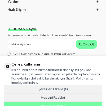
Yardım
Hızlı Erişim
E-Bülten Kaydı
Kampanya ve indirimlerden haberdar olmak için e-bültenimize abone olun.
ABONE OL
KVKK Sözleşmesi'ni
, okudum, kabul ediyorum.
Çerez Kullanımı
Kişisel verileriniz, hizmetlerimizin daha iyi bir şekilde
Bizi Takip Edin!
sunulması için mevzuata uygun bir şekilde toplanıp işlenir.
Kampanya ve indirimlerden haberdar olmak için bizi Takip Edin!
Konuyla ilgili detaylı bilgi almak için Gizlilik Politikamızı
inceleyebilirsiniz.
Çerezleri Özelleştir
Hepsini Reddet
T-Soft V5 Tema
Destek için tıklayın!