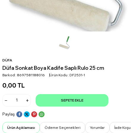
DÜFA
Düfa Sonkat Boya Kadife Saplı Rulo 25 cm
Barkod :
8697581188016
Ürün Kodu :
DF2531-1
0,00
TL
SEPETE EKLE
Paylaş
Ürün Açıklaması
Ödeme Seçenekleri
Yorumlar
İade Koşull